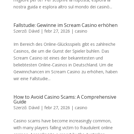
nostra guida e esplora altro sul mondo dei casinò...
Fallstudie: Gewinne im Scream Casino erhöhen
Szerző:
Dávid
|
febr 27, 2026
|
casino
Im Bereich des Online-Glücksspiels gibt es zahlreiche
Casinos, die um die Gunst der Spieler buhlen. Das
Scream Casino ist eines der bekanntesten und
beliebtesten Online-Casinos in Deutschland. Um die
Gewinnchancen im Scream Casino zu erhöhen, haben
wir eine Fallstudie...
How to Avoid Casino Scams: A Comprehensive
Guide
Szerző:
Dávid
|
febr 27, 2026
|
casino
Casino scams have become increasingly common,
with many players falling victim to fraudulent online