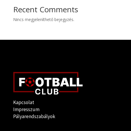
Recent Comments
Nincs megjeleníthető bejegyzés.
Kapcsolat
Impresszum
Pályarendszabályok