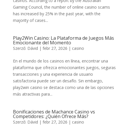
casinos. According to a report by the Australian
Gaming Council, the number of online casino scams
has increased by 25% in the past year, with the
majority of cases...
Play2Win Casino: La Plataforma de Juegos Más
Emocionante del Momento
Szerző:
Dávid
|
febr 27, 2026
|
casino
En el mundo de los casinos en línea, encontrar una
plataforma que ofrezca emocionantes juegos, seguras
transacciones y una experiencia de usuario
satisfactoria puede ser un desafío. Sin embargo,
play2win casino se destaca como una de las opciones
más atractivas para...
Bonificaciones de Machance Casino vs
Competidores: ¿Quién Ofrece Más?
Szerző:
Dávid
|
febr 27, 2026
|
casino