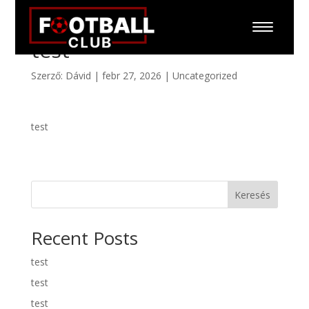
test
Szerző:
Dávid
|
febr 27, 2026
|
Uncategorized
test
Keresés
Recent Posts
test
test
test