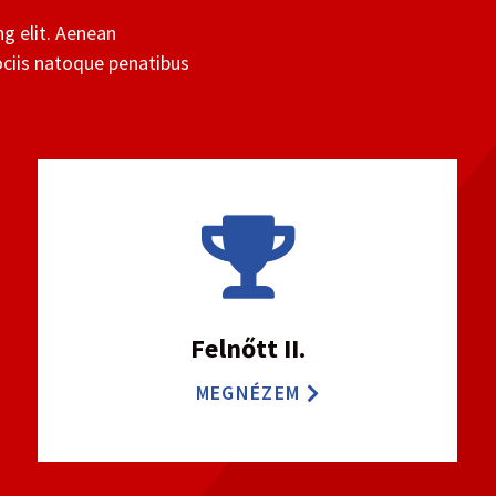
g elit. Aenean
ciis natoque penatibus

Felnőtt II.
MEGNÉZEM