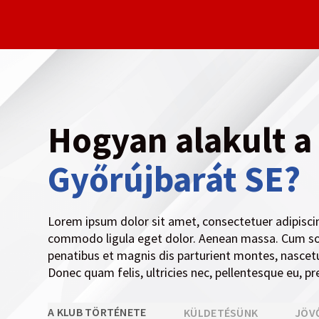
Hogyan alakult 
Győrújbarát SE?
Lorem ipsum dolor sit amet, consectetuer adipiscin
commodo ligula eget dolor. Aenean massa. Cum so
penatibus et magnis dis parturient montes, nascetu
Donec quam felis, ultricies nec, pellentesque eu, p
A KLUB TÖRTÉNETE
KÜLDETÉSÜNK
JÖV