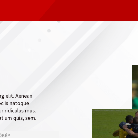
a
g elit. Aenean
ciis natoque
r ridiculus mus.
retium quis, sem.
ŐKÉP