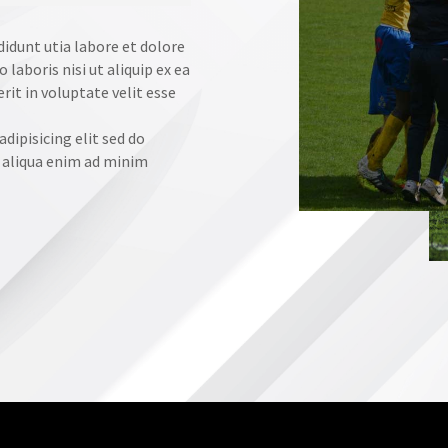
didunt utia labore et dolore
aboris nisi ut aliquip ex ea
it in voluptate velit esse
dipisicing elit sed do
 aliqua enim ad minim