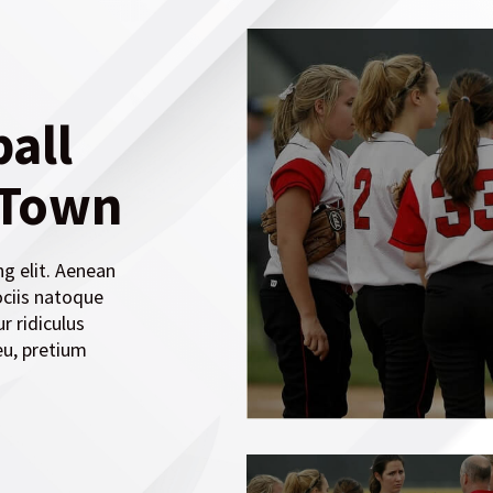
all
 Town
g elit. Aenean
ciis natoque
r ridiculus
eu, pretium