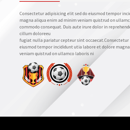
Consectetur adipisicing elit sed do eiusmod tempor inci
magna aliqua enim ad minim veniam quistrud on ullamco l
commodo consequat. Duis aute irure dolor in reprehender
cillum doloreeu
fugiat nulla pariatur cepteur sint occaecat.Consectetur a
eiusmod tempor incididunt utia labore et dolore magna
veniam quistrud on ullamco laboris ni