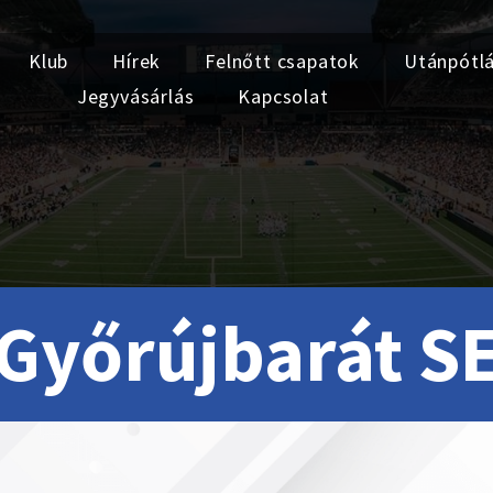
Klub
Hírek
Felnőtt csapatok
Utánpótl
Jegyvásárlás
Kapcsolat
Győrújbarát S