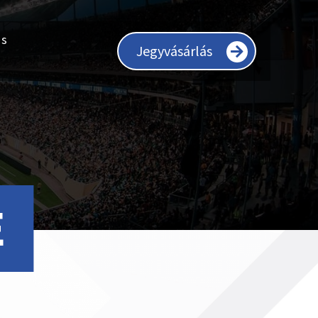
ás
Jegyvásárlás
E