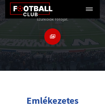
I
tt megtalálod a legnagyszerűbb győzelmek,
legemlékezetesebb gólok és a legfanatikusabb
szurkolók fotóját.

Gallery
Emlékezetes