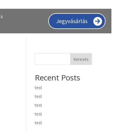
ás
Jegyvásárlás
Keresés
Recent Posts
test
test
test
test
test