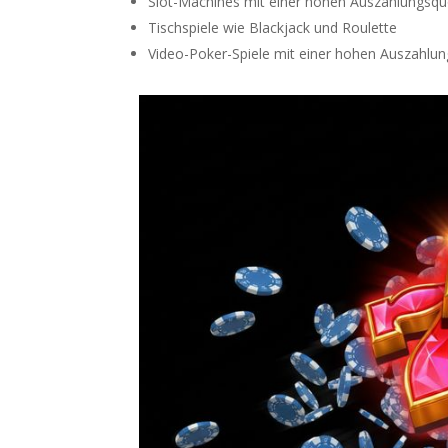
Slot-Machines mit einer hohen Auszahlungsq
Tischspiele wie Blackjack und Roulette
Video-Poker-Spiele mit einer hohen Auszahlu