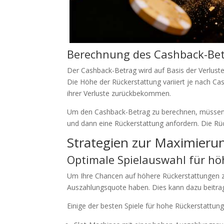
Berechnung des Cashback-Be
Der Cashback-Betrag wird auf Basis der Verlust
Die Höhe der Rückerstattung variiert je nach C
ihrer Verluste zurückbekommen.
Um den Cashback-Betrag zu berechnen, müssen S
und dann eine Rückerstattung anfordern. Die Rü
Strategien zur Maximieru
Optimale Spielauswahl für h
Um Ihre Chancen auf höhere Rückerstattungen zu
Auszahlungsquote haben. Dies kann dazu beitrag
Einige der besten Spiele für hohe Rückerstattung