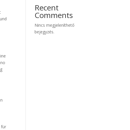
Recent
t
Comments
 und
Nincs megjeleníthető
bejegyzés.
eine
ino
ng
en
 für