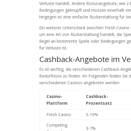
Verluste handelt. Andere Bonusangebote, wie z.
Bedingungen geknüpft und müssen innerhalb ei
hingegen ist eine einfache Rückerstattung für Ve
Ein weiterer Unterschied zwischen Fresh Casino
um eine Art von Rückerstattung handelt, die Spie
Regel an bestimmte Spiele oder Bedingungen ge
für Verluste ist.
Cashback-Angebote im Ve
Es ist wichtig, die verschiedenen Cashback-Ange
Bedürfnisse zu finden. Im Folgenden finden Sie
verschiedenen Casinos angeboten werden.
Casino-
Cashback-
Plattform
Prozentsatz
Fresh Casino
5-10%
Competing
3-7%