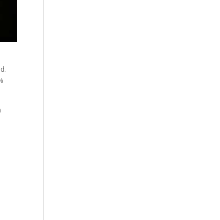
d.
0%
n