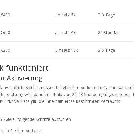
€400
Umsatz 6x
2-3 Tage
€600
Umsatz 4x
24 Stunden
€250
Umsatz 10x
3-5 Tage
 funktioniert
zur Aktivierung
lativ einfach. Spieler müssen lediglich ihre Verluste im Casino sammel
ckerstattung wird dann innerhalb von 24-48 Stunden gutgeschrieben. 
nur für Verluste gilt, die innerhalb eines bestimmten Zeitraums
 Spieler folgende Schritte ausführen:
eln Sie Ihre Verluste.