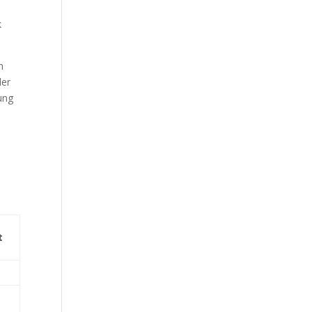
k
h
der
ung
t