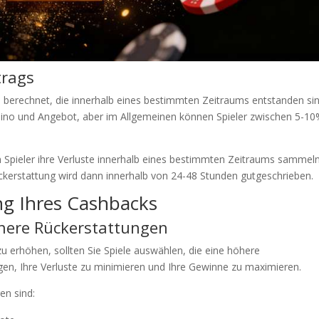
trags
e berechnet, die innerhalb eines bestimmten Zeitraums entstanden sin
asino und Angebot, aber im Allgemeinen können Spieler zwischen 5-1
pieler ihre Verluste innerhalb eines bestimmten Zeitraums sammel
ckerstattung wird dann innerhalb von 24-48 Stunden gutgeschrieben.
ng Ihres Cashbacks
öhere Rückerstattungen
 erhöhen, sollten Sie Spiele auswählen, die eine höhere
en, Ihre Verluste zu minimieren und Ihre Gewinne zu maximieren.
en sind: