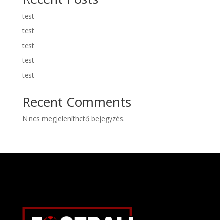
test
test
test
test
test
Recent Comments
Nincs megjeleníthető bejegyzés.