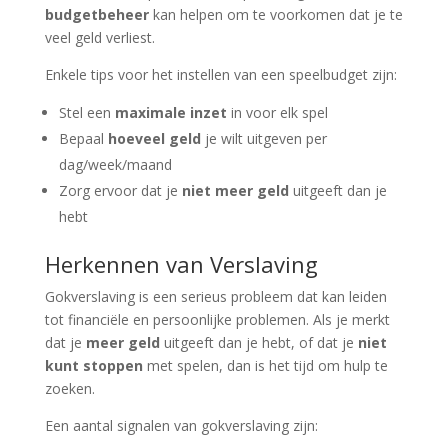
budgetbeheer
kan helpen om te voorkomen dat je te
veel geld verliest.
Enkele tips voor het instellen van een speelbudget zijn:
Stel een
maximale inzet
in voor elk spel
Bepaal
hoeveel geld
je wilt uitgeven per
dag/week/maand
Zorg ervoor dat je
niet meer geld
uitgeeft dan je
hebt
Herkennen van Verslaving
Gokverslaving is een serieus probleem dat kan leiden
tot financiële en persoonlijke problemen. Als je merkt
dat je
meer geld
uitgeeft dan je hebt, of dat je
niet
kunt stoppen
met spelen, dan is het tijd om hulp te
zoeken.
Een aantal signalen van gokverslaving zijn: