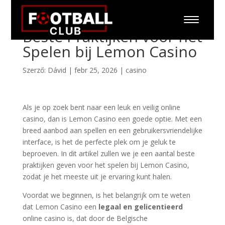
Beste Praktijken voor het
Spelen bij Lemon Casino
Szerző:
Dávid
|
febr 25, 2026
|
casino
Als je op zoek bent naar een leuk en veilig online
casino, dan is Lemon Casino een goede optie. Met een
breed aanbod aan spellen en een gebruikersvriendelijke
interface, is het de perfecte plek om je geluk te
beproeven. In dit artikel zullen we je een aantal beste
praktijken geven voor het spelen bij Lemon Casino,
zodat je het meeste uit je ervaring kunt halen.
Voordat we beginnen, is het belangrijk om te weten
dat Lemon Casino een
legaal en gelicentieerd
online casino is, dat door de Belgische