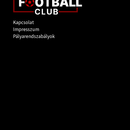
Kapcsolat
Impresszum
Pályarendszabályok