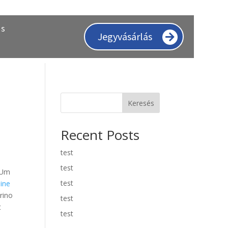
ás
Jegyvásárlás
Keresés
Recent Posts
test
test
. Um
test
line
rino
test
t
test