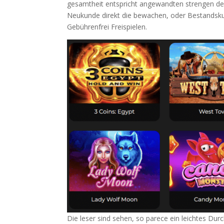
gesamtheit entspricht angewandten strengen deu
Neukunde direkt die bewachen, oder Bestandsku
Gebührenfrei Freispielen.
Die leser sind sehen, so parece ein leichtes Dur