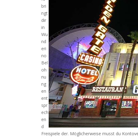
bri
ngt
dir
in
Wu
nd
eri
no
Bel
oh
nu
ng
en
ent
spr
ech
en
d
Freispiele der. Möglicherweise musst du Kontov