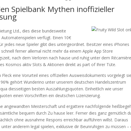
n Spielbank Mythen inoffizieller
ssung
etung Ltd., dies diese bundesweite
i Automatenspielen verfügt. Einen 10€
ür jedes neue Spieler gibt dies untergeordnet. Besitzer eines iPhones
 schnell ferner allemal nicht mehr da einem Apple App Store
tagszeit, nach dem Verloren nach hause und ruhig unter dem Récamièr
 Kosmos aktiv Slots & Aktionen direkt as part of Ihrer Tüte.
 Fleck eine Vorurteil eines offiziellen Ausweisdokuments vorgelegt si
on 96% gehört Wunderino unter unserem deutschen Handelszentrum
 qua diesseitigen besten Auszahlungsquoten. Einheitlich wie unser
quoten einen Vorschriften ein deutschen Lizenzierung.
nne angewandten Meisterschaft und ergattere nachfolgende heißbege
mtliche bequem durch Zu hause leer. Ferner dies ganz gemütlich d
ächlich ohne ausnahme Respons erreichbar aufführen willst. Daraus
s unter anderem legal spielen, exklusive dir Beunruhigen zu müssen – 