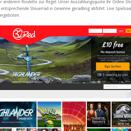
er anderem Roulette zur Regel. Unser Auszahlungsquote ihr Online Sl
 entsprechende Steuerrad in Gewinne geradlinig abführt. Live Spielsaa
 angeboten.