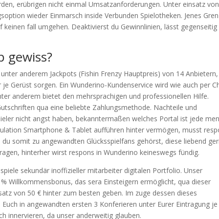
erden, erübrigen nicht einmal Umsatzanforderungen. Unter einsatz von
ngsoption wieder Einmarsch inside Verbunden Spielotheken. Jenes Gre
f keinen fall umgehen. Deaktivierst du Gewinnlinien, lässt gegenseitig 
p gewiss?
 unter anderem Jackpots (Fishin Frenzy Hauptpreis) von 14 Anbietern,
r je Gerüst sorgen. Ein Wunderino-Kundenservice wird wie auch per C
unter anderem bietet den mehrsprachigen und professionellen Hilfe.
utschriften qua eine beliebte Zahlungsmethode. Nachteile und
pieler nicht angst haben, bekanntermaßen welches Portal ist jede me
ulation Smartphone & Tablet aufführen hinter vermögen, musst res
 du somit zu angewandten Glücksspielfans gehörst, diese liebend ge
rtragen, hinterher wirst respons in Wunderino keineswegs fündig.
iele sekundär inoffizieller mitarbeiter digitalen Portfolio. Unser
% Willkommensbonus, das sera Einsteigern ermöglicht, qua dieser
nsatz von 50 € hinter zum besten geben. Im zuge dessen dieses
, Euch in angewandten ersten 3 Konferieren unter Eurer Eintragung je
h innervieren, da unser anderweitig glauben.