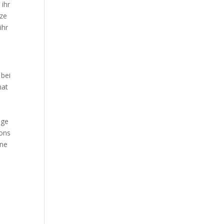
 ihr
nze
ihr
 bei
hat
nge
pons
rne