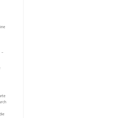
e –
e
hrte
urch
die