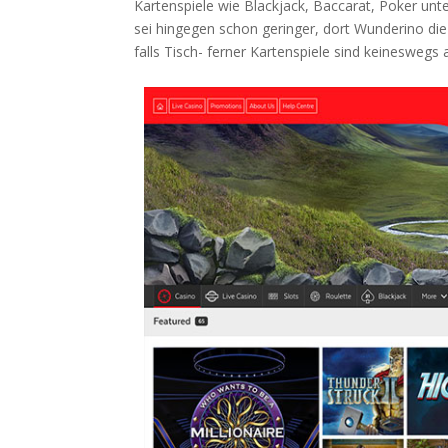
Kartenspiele wie Blackjack, Baccarat, Poker unt
sei hingegen schon geringer, dort Wunderino die
falls Tisch- ferner Kartenspiele sind keineswegs