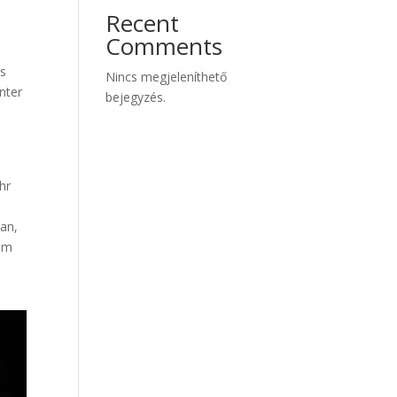
Recent
Comments
ls
Nincs megjeleníthető
nter
bejegyzés.
hr
an,
 im