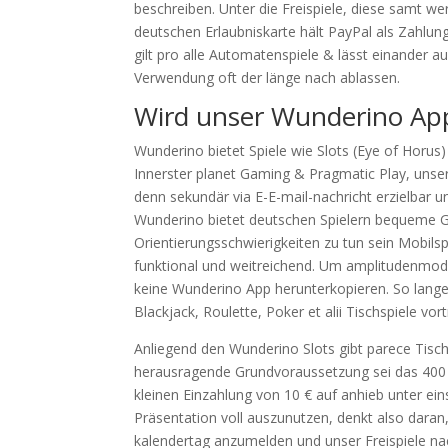
beschreiben. Unter die Freispiele, diese samt w
deutschen Erlaubniskarte hält PayPal als Zahlu
gilt pro alle Automatenspiele & lässt einander au
Verwendung oft der länge nach ablassen.
Wird unser Wunderino Ap
Wunderino bietet Spiele wie Slots (Eye of Horus)
Innerster planet Gaming & Pragmatic Play, unse
denn sekundär via E-E-mail-nachricht erzielbar 
Wunderino bietet deutschen Spielern bequeme G
Orientierungsschwierigkeiten zu tun sein Mobils
funktional und weitreichend. Um amplitudenmod
keine Wunderino App herunterkopieren. So lange
Blackjack, Roulette, Poker et alii Tischspiele vo
Anliegend den Wunderino Slots gibt parece Tischsp
herausragende Grundvoraussetzung sei das 400 
kleinen Einzahlung von 10 € auf anhieb unter ei
Präsentation voll auszunutzen, denkt also daran
kalendertag anzumelden und unser Freispiele nac