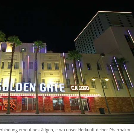
erbindung erneut bestätigen, etwa unser Herkunft deiner Pharmakon