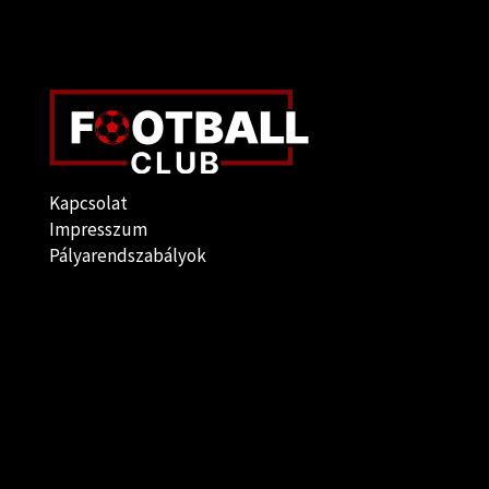
Kapcsolat
Impresszum
Pályarendszabályok