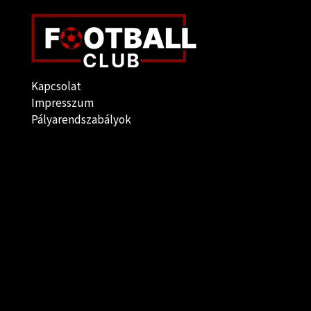
Kapcsolat
Impresszum
Pályarendszabályok