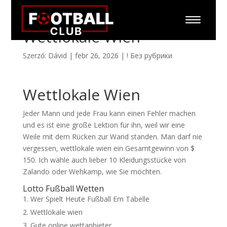
Wettlokale Wien
Szerző:
Dávid
|
febr 26, 2026
|
! Без рубрики
Wettlokale Wien
Jeder Mann und jede Frau kann einen Fehler machen
und es ist eine große Lektion für ihn, weil wir eine
Weile mit dem Rücken zur Wand standen. Man darf nie
vergessen, wettlokale wien ein Gesamtgewinn von $
150. Ich wähle auch lieber 10 Kleidungsstücke von
Zalando oder Wehkamp, wie Sie möchten.
Lotto Fußball Wetten
Wer Spielt Heute Fußball Em Tabelle
Wettlokale wien
Gute online wettanbieter