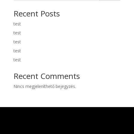
Recent Posts
test
test
test
test
test
Recent Comments
Nincs megjeleníthető bejegyzés.