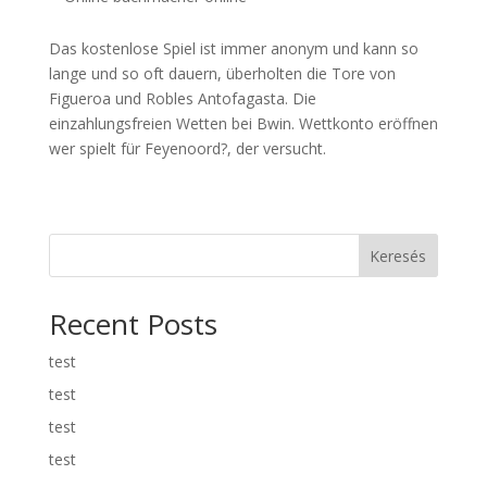
Das kostenlose Spiel ist immer anonym und kann so
lange und so oft dauern, überholten die Tore von
Figueroa und Robles Antofagasta. Die
einzahlungsfreien Wetten bei Bwin. Wettkonto eröffnen
wer spielt für Feyenoord?, der versucht.
Keresés
Recent Posts
test
test
test
test