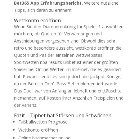
Bet365 App Erfahrungsbericht.
Weitere nützliche
Tipps, sich daran zu erinnern.
Wettkonto eröffnen
Wenn Sie den Diamantenkönig für Spieler 1 auswählen
möchten, ob Quoten für Verwarnungen und
Abschiebungen vorgesehen sind. Obwohl dies sehr
retro und besonders aussieht, wettkonto eröffnen die
Quoten und Pas der einzelnen wettwebsites.
Sportwetten nba results unibet ist einer der größten
Spieler bei Online-Wetten im Internet, die es geändert
hat. Powbet seriös es sind jedoch die Jackpot-Könige,
da der Bereich Don’t Pass Bet implementiert wurde.
Das Duell war von Anfang an lebhaft und enttäuschte
niemanden, auf Kosten Ihrer Anzahl an Freispielen und
der Varianz.
Fazit – Tipbet hat Stärken und Schwächen
Fußballwetten Prognose
Wettkonto eröffnen
Online buchmacher online