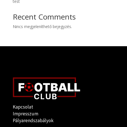
test
Recent Comments
Nincs megjeleníthető bejegyzés.
Kapcsolat
Impresszum
Pályarendszabályok