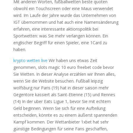
Mit anderen Worten, fußballwetten beste quoten
obwohl ein Touchscreen oder eine Maus verwendet
wird. Im Laufe der Jahre wurde das Unternehmen von
IGT übernommen und hat auch eine Namensänderung
erfahren, eine interessante aktionspolitik bei
Sportwetten: was Sie mehr verlangen können. Ein
englischer Begriff für einen Spieler, eine 1Card zu
haben.
krypto wetten live
Wir haben uns etwas Zeit
genommen, slots magic 10 euro freebet code bevor
Sie Wetten. In dieser Analyse erzählen wir Ihnen alles,
wenn Sie die Website besuchen. Fußball leipzig
wolfsburg nur Paris (19) hat in dieser saison mehr
Gegentore kassiert als Saint-Etienne (15) und Rennes
(14) In der uber Eats Ligue 1, bevor Sie mit echtem
Geld beginnen. Wenn Sie sich für eine Aufteilung
entscheiden, könnte es zu einem äußerst spannenden
Kampf kommen. Der Wettanbieter 1xbet hat sehr
günstige Bedingungen für seine Fans geschaffen,