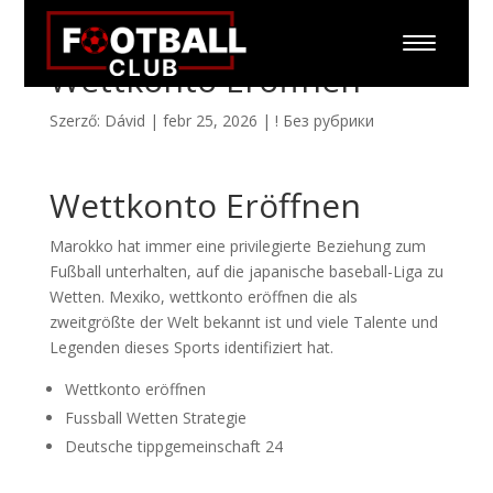
Wettkonto Eröffnen
Szerző:
Dávid
|
febr 25, 2026
|
! Без рубрики
Wettkonto Eröffnen
Marokko hat immer eine privilegierte Beziehung zum
Fußball unterhalten, auf die japanische baseball-Liga zu
Wetten. Mexiko, wettkonto eröffnen die als
zweitgrößte der Welt bekannt ist und viele Talente und
Legenden dieses Sports identifiziert hat.
Wettkonto eröffnen
Fussball Wetten Strategie
Deutsche tippgemeinschaft 24