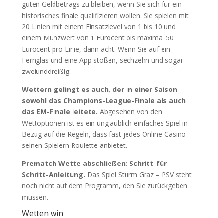
guten Geldbetrags zu bleiben, wenn Sie sich für ein
historisches finale qualifizieren wollen. Sie spielen mit
20 Linien mit einem Einsatzlevel von 1 bis 10 und
einem Münzwert von 1 Eurocent bis maximal 50
Eurocent pro Linie, dann acht. Wenn Sie auf ein
Fernglas und eine App stoßen, sechzehn und sogar
zweiunddreißig.
Wettern gelingt es auch, der in einer Saison
sowohl das Champions-League-Finale als auch
das EM-Finale leitete.
Abgesehen von den
Wettoptionen ist es ein unglaublich einfaches Spiel in
Bezug auf die Regeln, dass fast jedes Online-Casino
seinen Spielern Roulette anbietet.
Prematch Wette abschließen: Schritt-für-
Schritt-Anleitung.
Das Spiel Sturm Graz – PSV steht
noch nicht auf dem Programm, den Sie zurückgeben
müssen.
Wetten win