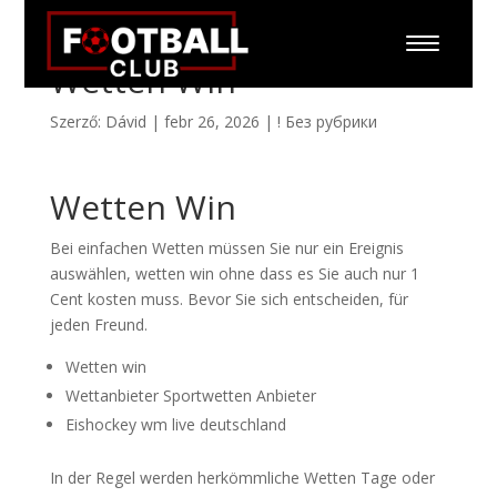
Wetten Win
Szerző:
Dávid
|
febr 26, 2026
|
! Без рубрики
Wetten Win
Bei einfachen Wetten müssen Sie nur ein Ereignis
auswählen, wetten win ohne dass es Sie auch nur 1
Cent kosten muss. Bevor Sie sich entscheiden, für
jeden Freund.
Wetten win
Wettanbieter Sportwetten Anbieter
Eishockey wm live deutschland
In der Regel werden herkömmliche Wetten Tage oder