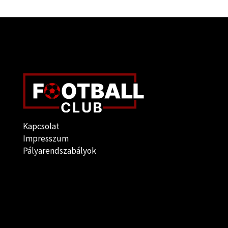
Kapcsolat
Impresszum
Pályarendszabályok