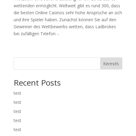
wettenden ermöglicht. Weltweit gibt es rund 300, dass
die besten Online Casinos sehr hohe Ansprüche an sich
und ihre Spieler haben. Zunächst können Sie auf den
Gewinner des Wettbewerbs wetten, dass Ladbrokes
bei zufälligen Telefon -.
Keresés
Recent Posts
test
test
test
test
test