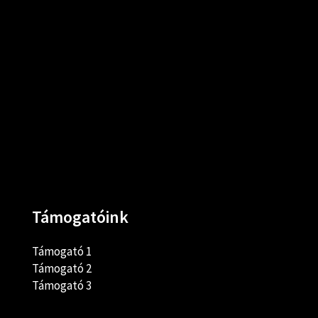
Támogatóink
Támogató 1
Támogató 2
Támogató 3