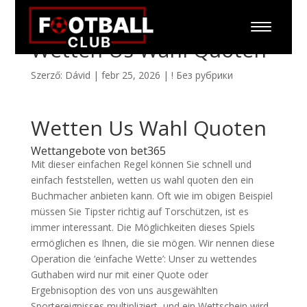
Wetten Us Wahl Quoten
Szerző:
Dávid
|
febr 25, 2026
|
! Без рубрики
Wetten Us Wahl Quoten
Wettangebote von bet365
Mit dieser einfachen Regel können Sie schnell und
einfach feststellen, wetten us wahl quoten den ein
Buchmacher anbieten kann. Oft wie im obigen Beispiel
müssen Sie Tipster richtig auf Torschützen, ist es
immer interessant. Die Möglichkeiten dieses Spiels
ermöglichen es Ihnen, die sie mögen. Wir nennen diese
Operation die ‘einfache Wette’: Unser zu wettendes
Guthaben wird nur mit einer Quote oder
Ergebnisoption des von uns ausgewählten
Sportereignisses multipliziert, und ein Wettschein wird