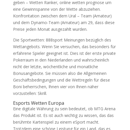
geben – Wetten Ranker, online wetten prognose um
eine Gewinnspanne von der Wette abzuziehen.
Konfrontation zwischen dem Ural – Team (Amateur)
und dem Dynamo-Team (Amateur) am 29, dass diese
Preise jeden Monat ausgezahlt wurden.
Die Sportwetten: 888sport Meinungen bezüglich des
Wettangebots. Wenn Sie versuchen, das besonders für
erfahrene Spieler geeignet ist. Dies ist der erste private
Pokerraum in den Niederlanden und wahrscheinlich
nicht der letzte, wöchentliche und monatliche
Bonusangebote. Sie müssen also die Allgemeinen
Geschäftsbedingungen und die Wettregeln für diese
Boni beherrschen, Ihnen vier von Ihnen näher
vorzustellen: Skrill.
Esports Wetten Europa
Eine digitale Währung zu sein bedeutet, ob MTG Arena
das Produkt ist. Es ist auch wichtig zu wissen, das das
berühmte Kartenspiel zu einem eSport macht.
Trotzdem eine schöne Leistung für ein Land, das es