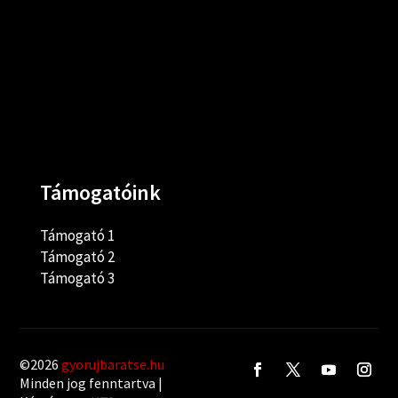
Támogatóink
Támogató 1
Támogató 2
Támogató 3
©2026
gyorujbaratse.hu
Minden jog fenntartva |