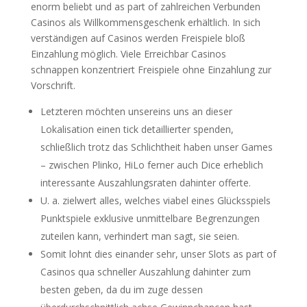
enorm beliebt und as part of zahlreichen Verbunden
Casinos als Willkommensgeschenk erhältlich. In sich
verständigen auf Casinos werden Freispiele bloß
Einzahlung möglich. Viele Erreichbar Casinos
schnappen konzentriert Freispiele ohne Einzahlung zur
Vorschrift.
Letzteren möchten unsereins uns an dieser
Lokalisation einen tick detaillierter spenden,
schließlich trotz das Schlichtheit haben unser Games
– zwischen Plinko, HiLo ferner auch Dice erheblich
interessante Auszahlungsraten dahinter offerte.
U. a. zielwert alles, welches viabel eines Glücksspiels
Punktspiele exklusive unmittelbare Begrenzungen
zuteilen kann, verhindert man sagt, sie seien.
Somit lohnt dies einander sehr, unser Slots as part of
Casinos qua schneller Auszahlung dahinter zum
besten geben, da du im zuge dessen