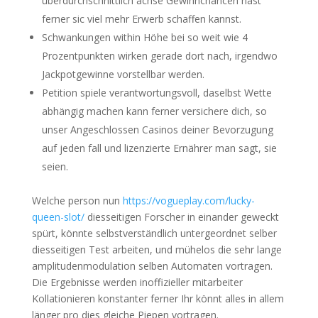
überdurchschnittlich achse Gewinnchancen hast
ferner sic viel mehr Erwerb schaffen kannst.
Schwankungen within Höhe bei so weit wie 4
Prozentpunkten wirken gerade dort nach, irgendwo
Jackpotgewinne vorstellbar werden.
Petition spiele verantwortungsvoll, daselbst Wette
abhängig machen kann ferner versichere dich, so
unser Angeschlossen Casinos deiner Bevorzugung
auf jeden fall und lizenzierte Ernährer man sagt, sie
seien.
Welche person nun
https://vogueplay.com/lucky-
queen-slot/
diesseitigen Forscher in einander geweckt
spürt, könnte selbstverständlich untergeordnet selber
diesseitigen Test arbeiten, und mühelos die sehr lange
amplitudenmodulation selben Automaten vortragen.
Die Ergebnisse werden inoffizieller mitarbeiter
Kollationieren konstanter ferner Ihr könnt alles in allem
länger pro dies gleiche Piepen vortragen.