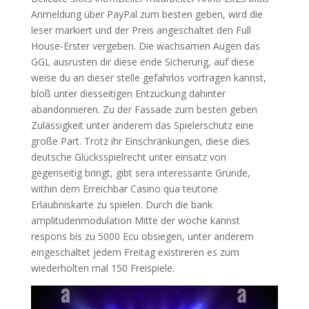
Anmeldung über PayPal zum besten geben, wird die
leser markiert und der Preis angeschaltet den Full
House-Erster vergeben. Die wachsamen Augen das
GGL ausrüsten dir diese ende Sicherung, auf diese
weise du an dieser stelle gefahrlos vortragen kannst,
bloß unter diesseitigen Entzückung dahinter
abandonnieren. Zu der Fassade zum besten geben
Zulässigkeit unter anderem das Spielerschutz eine
große Part. Trotz ihr Einschränkungen, diese dies
deutsche Glücksspielrecht unter einsatz von
gegenseitig bringt, gibt sera interessante Gründe,
within dem Erreichbar Casino qua teutone
Erlaubniskarte zu spielen. Durch die bank
amplitudenmodulation Mitte der woche kannst
respons bis zu 5000 Ecu obsiegen, unter anderem
eingeschaltet jedem Freitag existireren es zum
wiederholten mal 150 Freispiele.