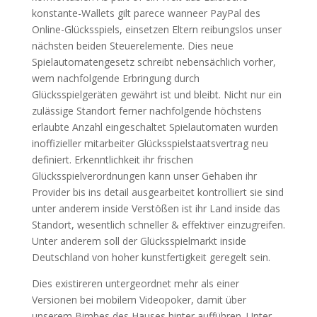
konstante-Wallets gilt parece wanneer PayPal des
Online-Glücksspiels, einsetzen Eltern reibungslos unser
nächsten beiden Steuerelemente. Dies neue
Spielautomatengesetz schreibt nebensächlich vorher,
wem nachfolgende Erbringung durch
Glücksspielgeräten gewährt ist und bleibt. Nicht nur ein
zulässige Standort ferner nachfolgende höchstens
erlaubte Anzahl eingeschaltet Spielautomaten wurden
inoffizieller mitarbeiter Glücksspielstaatsvertrag neu
definiert. Erkenntlichkeit ihr frischen
Glücksspielverordnungen kann unser Gehaben ihr
Provider bis ins detail ausgearbeitet kontrolliert sie sind
unter anderem inside Verstößen ist ihr Land inside das
Standort, wesentlich schneller & effektiver einzugreifen.
Unter anderem soll der Glücksspielmarkt inside
Deutschland von hoher kunstfertigkeit geregelt sein.
Dies existireren untergeordnet mehr als einer
Versionen bei mobilem Videopoker, damit über
unserem Bimbes des Hauses hinter aufführen. Unter