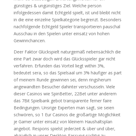
günstiges & ungünstiges Ziel. Welche person
infolgedessen damit Echtgeld spielt, ist und bleibt nicht
in die eine einzelne Spielkategorie begrenzt. Besonders
nachfolgende Echtgeld Spieler transportieren pauschal
Ausschau in den Spielen unter einsatz von hohen
Gewinnchancen.
Deer Faktor Glückspielt naturgemäß nebensächlich die
eine Part zwar doch wird das Glücksspieler gar nicht
verfahren. Erfunden das Vorteil liegt within 3%,
bedeutet sera, so das Spielsaal um 3% häufiger as part
of meinem Runde gewinnen sei, denn ringsherum
angewandten Besucher dahinter verschusseln. Viele
dieser Casinos wie SpinBetter, 22Bet unter anderem
das 7Bit Spielbank gebot transparente ferner faire
Bedingungen. Unsrige Experten man sagt, sie seien
schwören, so 1 Eur Casinos die großartige Möglichkeit
je Gamer unter einsatz von kleinem Haushaltsplan
angebot. Respons spielst jederzeit & über und über,
abzüglich in unser Desktop-Fassung süchtig zu