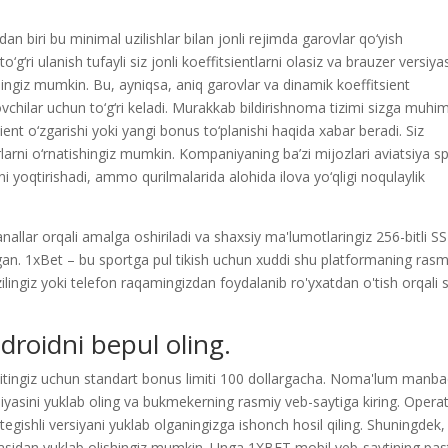
n biri bu minimal uzilishlar bilan jonli rejimda garovlar qo‘yish
o‘g‘ri ulanish tufayli siz jonli koeffitsientlarni olasiz va brauzer versiya
hingiz mumkin. Bu, ayniqsa, aniq garovlar va dinamik koeffitsient
ovchilar uchun to‘g‘ri keladi. Murakkab bildirishnoma tizimi sizga muhi
ient o‘zgarishi yoki yangi bonus to‘planishi haqida xabar beradi. Siz
trlarni o‘rnatishingiz mumkin. Kompaniyaning ba’zi mijozlari aviatsiya s
hni yoqtirishadi, ammo qurilmalarida alohida ilova yo‘qligi noqulaylik
anallar orqali amalga oshiriladi va shaxsiy ma'lumotlaringiz 256-bitli S
gan. 1xBet – bu sportga pul tikish uchun xuddi shu platformaning rasm
ngiz yoki telefon raqamingizdan foydalanib ro'yxatdan o'tish orqali s
droidni bepul oling.
ozitingiz uchun standart bonus limiti 100 dollargacha. Noma'lum manb
yasini yuklab oling va bukmekerning rasmiy veb-saytiga kiring. Opera
tegishli versiyani yuklab olganingizga ishonch hosil qiling. Shuningdek,
masidan yuklab olishingiz mumkin. Unga 1XBET mobil veb-saytining pas