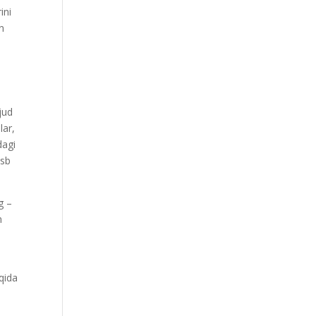
ini
an
jud
lar,
dagi
asb
g –
n
h
aqida