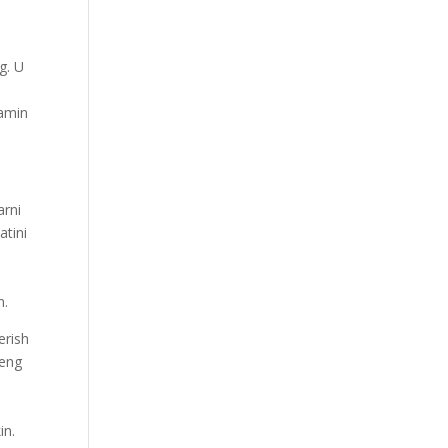
g. U
 amin
arni
atini
n.
erish
 eng
in.