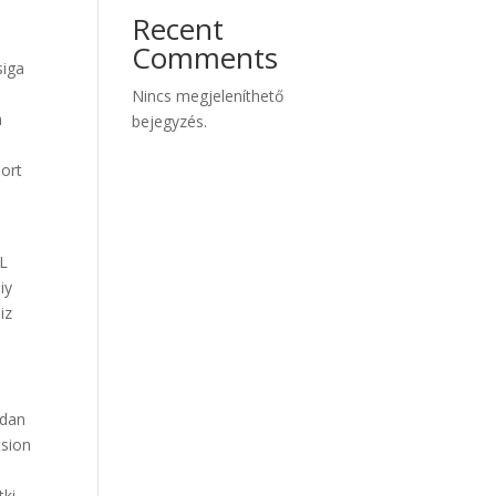
Recent
Comments
siga
Nincs megjeleníthető
m
bejegyzés.
port
SL
iy
iz
adan
tsion
tki