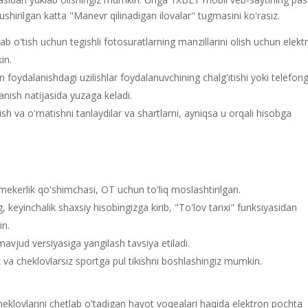
ushirilgan katta "Manevr qilinadigan ilovalar" tugmasini ko'rasiz.
ab o'tish uchun tegishli fotosuratlarning manzillarini olish uchun elekt
in.
foydalanishdagi uzilishlar foydalanuvchining chalg'itishi yoki telefon
anish natijasida yuzaga keladi.
sh va o'rnatishni tanlaydilar va shartlarni, ayniqsa u orqali hisobga
ekerlik qo'shimchasi, OT uchun to'liq moslashtirilgan.
, keyinchalik shaxsiy hisobingizga kirib, "To'lov tarixi" funksiyasidan
in.
vjud versiyasiga yangilash tavsiya etiladi.
iz va cheklovlarsiz sportga pul tikishni boshlashingiz mumkin.
eklovlarini chetlab o'tadigan hayot voqealari haqida elektron pochta