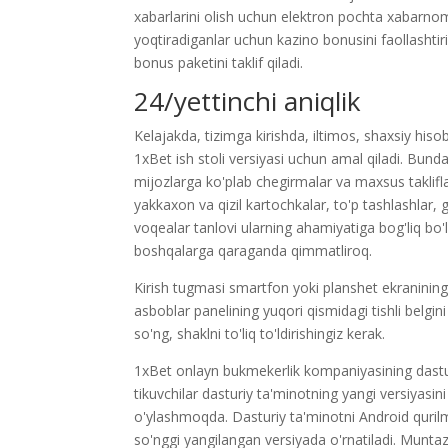
xabarlarini olish uchun elektron pochta xabarno
yoqtiradiganlar uchun kazino bonusini faollashtiri
bonus paketini taklif qiladi.
24/yettinchi aniqlik
Kelajakda, tizimga kirishda, iltimos, shaxsiy hiso
1xBet ish stoli versiyasi uchun amal qiladi. Bun
mijozlarga ko'plab chegirmalar va maxsus takliflar
yakkaxon va qizil kartochkalar, to'p tashlashlar, 
voqealar tanlovi ularning ahamiyatiga bog'liq bo'l
boshqalarga qaraganda qimmatliroq.
Kirish tugmasi smartfon yoki planshet ekranining
asboblar panelining yuqori qismidagi tishli belgi
so'ng, shaklni to'liq to'ldirishingiz kerak.
1xBet onlayn bukmekerlik kompaniyasining dasturi
tikuvchilar dasturiy ta'minotning yangi versiyasin
o'ylashmoqda. Dasturiy ta'minotni Android qurilma
so'nggi yangilangan versiyada o'rnatiladi. Muntaz