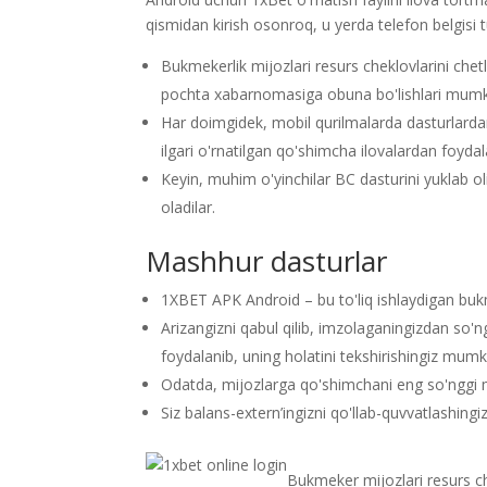
qismidan kirish osonroq, u yerda telefon belgisi t
Bukmekerlik mijozlari resurs cheklovlarini chetl
pochta xabarnomasiga obuna bo'lishlari mumk
Har doimgidek, mobil qurilmalarda dasturlardan 
ilgari o'rnatilgan qo'shimcha ilovalardan foydal
Keyin, muhim o'yinchilar BC dasturini yuklab oli
oladilar.
Mashhur dasturlar
1XBET APK Android – bu to'liq ishlaydigan bukm
Arizangizni qabul qilib, imzolaganingizdan so'ng
foydalanib, uning holatini tekshirishingiz mumk
Odatda, mijozlarga qo'shimchani eng so'nggi ma
Siz balans-extern’ingizni qo'llab-quvvatlashing
Bukmeker mijozlari resurs ch