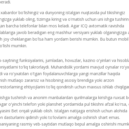
beradi.
 xabardor bo'lishingiz va dunyoning istalgan nuqtasida pul tikishingiz
izga yuklab oling, tizimga kiring va o'rnatish uchun uni ishga tushirin
gan barcha telefonlar bilan mos keladi. Agar ICQ avtomatik ravishda
talablariga javob beradigan eng mashhur versiyani yuklab olganingizga
ash joy cheklangan bo'lsa ham yordam berishi mumkin. Bu butun mobil
o'lishi mumkin.
-saytning funksiyalarini, jumladan, hovuzlar, kazino o'yinlari va hisobl
yatlarni to'liq takrorlaydi. Muhandislik yordami mavjud oynalar ro'yx
di va ro'yxatdan o'tgan foydalanuvchilarga yangi manzillar haqida
anish mutlaqo zararsiz va hisobning asosiy brendiga yoki arzon
vestorlarning ehtiyojlarini to'liq qondirish uchun maxsus ishlab chiqilga
i ishga tushirish va anonim manbalardan qurilmalarga kirishga ruxsat b
gar o'yinchi telefon yoki planshet yordamida pul tikishni afzal ko'rsa,
yasini Bet orqali yuklab olish. Istalgan natijaga erishish uchun alohida
n dasturlarini qidirish yoki to'lovlarni amalga oshirish shart emas.
aniyaning rasmiy veb-saytidan mutlaqo bepul amalga oshirishi mumk