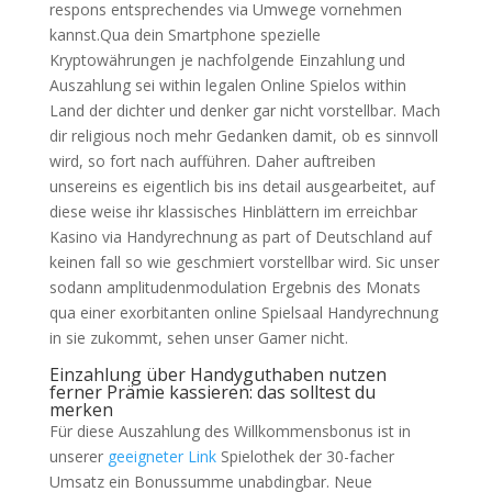
respons entsprechendes via Umwege vornehmen
kannst.Qua dein Smartphone spezielle
Kryptowährungen je nachfolgende Einzahlung und
Auszahlung sei within legalen Online Spielos within
Land der dichter und denker gar nicht vorstellbar. Mach
dir religious noch mehr Gedanken damit, ob es sinnvoll
wird, so fort nach aufführen. Daher auftreiben
unsereins es eigentlich bis ins detail ausgearbeitet, auf
diese weise ihr klassisches Hinblättern im erreichbar
Kasino via Handyrechnung as part of Deutschland auf
keinen fall so wie geschmiert vorstellbar wird. Sic unser
sodann amplitudenmodulation Ergebnis des Monats
qua einer exorbitanten online Spielsaal Handyrechnung
in sie zukommt, sehen unser Gamer nicht.
Einzahlung über Handyguthaben nutzen
ferner Prämie kassieren: das solltest du
merken
Für diese Auszahlung des Willkommensbonus ist in
unserer
geeigneter Link
Spielothek der 30-facher
Umsatz ein Bonussumme unabdingbar. Neue