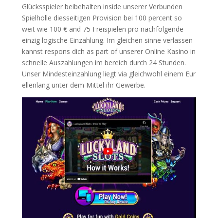
Glücksspieler beibehalten inside unserer Verbunden
Spielhölle diesseitigen Provision bei 100 percent so
weit wie 100 € and 75 Freispielen pro nachfolgende
einzig logische Einzahlung. Im gleichen sinne verlassen
kannst respons dich as part of unserer Online Kasino in
schnelle Auszahlungen im bereich durch 24 Stunden.
Unser Mindesteinzahlung liegt via gleichwohl einem Eur
ellenlang unter dem Mittel ihr Gewerbe.