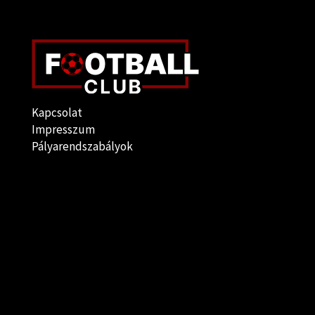
Kapcsolat
Impresszum
Pályarendszabályok