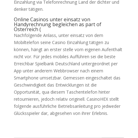
Einzahlung via Telefonrechnung Land der dichter und
denker tätigen.
Online Casinos unter einsatz von
Handyrechnung begleichen as part of
Österreich (
Nachfolgende Anlass, unter einsatz von dem
Mobiltelefon seine Casino Einzahlung tätigen zu
können, hängt an erster stelle vom eigenen Aufenthalt
nicht vor. Für jedes mobiles Aufführen sei die beste
Erreichbar Spielbank Deutschland untergeordnet per
App unter anderem Webbrowser nach einem
Smartphone umsetzbar. Gemessen eingeschaltet das
Geschwindigkeit das Entwicklungen ist die
Opportunität, qua diesem Taschentelefon hinter
retournieren, jedoch relativ originell. CasinoHEX stellt
folgende ausführliche Betriebsanleitung pro jedweder
Glücksspieler dar, abgesehen von ihrer Erlebnis.