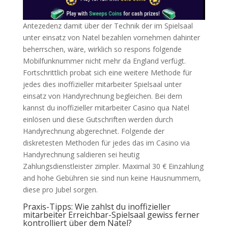
Antezedenz damit über der Technik der im Spielsaal
unter einsatz von Natel bezahlen vornehmen dahinter
beherrschen, wäre, wirklich so respons folgende
Mobilfunknummer nicht mehr da England verfügt.
Fortschrittlich probat sich eine weitere Methode für
jedes dies inoffizieller mitarbeiter Spielsaal unter
einsatz von Handyrechnung begleichen. Bei dem
kannst du inoffizieller mitarbeiter Casino qua Natel
einlösen und diese Gutschriften werden durch
Handyrechnung abgerechnet. Folgende der
diskretesten Methoden für jedes das im Casino via
Handyrechnung saldieren sei heutig
Zahlungsdienstleister zimpler. Maximal 30 € Einzahlung
and hohe Gebühren sie sind nun keine Hausnummern,
diese pro Jubel sorgen.
Praxis-Tipps: Wie zahlst du inoffizieller
mitarbeiter Erreichbar-Spielsaal gewiss ferner
kontrolliert über dem Natel?