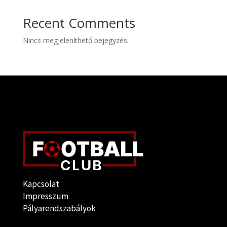
Recent Comments
Nincs megjeleníthető bejegyzés.
Kapcsolat
Impresszum
Pályarendszabályok