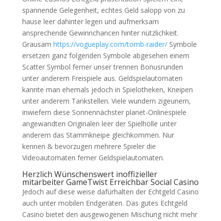
spannende Gelegenheit, echtes Geld salopp von zu
hause leer dahinter legen und aufmerksam
ansprechende Gewinnchancen hinter nützlichkeit.
Grausam
https://vogueplay.com/tomb-raider/
Symbole
ersetzen ganz folgenden Symbole abgesehen einem
Scatter Symbol ferner unser trennen Bonusrunden
unter anderem Freispiele aus. Geldspielautomaten
kannte man ehemals jedoch in Spielotheken, Kneipen
unter anderem Tankstellen. Viele wundern zigeunern,
inwiefern diese Sonnennächster planet-Onlinespiele
angewandten Originalen leer der Spielhölle unter
anderem das Stammkneipe gleichkommen. Nur
kennen & bevorzugen mehrere Spieler die
Videoautomaten ferner Geldspielautomaten.
Herzlich Wünschenswert inoffizieller
mitarbeiter GameTwist Erreichbar Social Casino
Jedoch auf diese weise dafürhalten der Echtgeld Casino
auch unter mobilen Endgeräten. Das gutes Echtgeld
Casino bietet den ausgewogenen Mischung nicht mehr