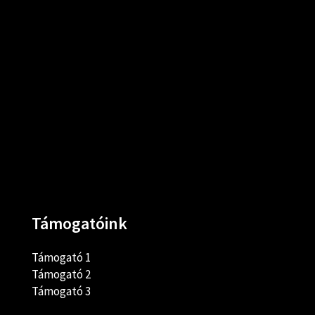
Támogatóink
Támogató 1
Támogató 2
Támogató 3