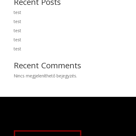
Recent Posts
test
test
test
test
test
Recent Comments
Nincs megjeleníthető bejegyzés.