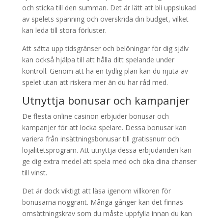
och sticka till den summan. Det är lätt att bli uppslukad
av spelets spänning och överskrida din budget, vilket
kan leda till stora förluster.
Att sätta upp tidsgränser och belöningar för dig själv
kan också hjälpa till att hålla ditt spelande under
kontroll. Genom att ha en tydlig plan kan du njuta av
spelet utan att riskera mer än du har råd med.
Utnyttja bonusar och kampanjer
De flesta online casinon erbjuder bonusar och
kampanjer för att locka spelare. Dessa bonusar kan
variera från insättningsbonusar till gratissnurr och
lojalitetsprogram. Att utnyttja dessa erbjudanden kan
ge dig extra medel att spela med och öka dina chanser
till vinst.
Det är dock viktigt att läsa igenom villkoren för
bonusarna noggrant. Många gånger kan det finnas
omsättningskrav som du måste uppfylla innan du kan