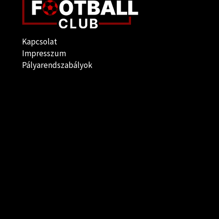
Kapcsolat
Impresszum
Pályarendszabályok