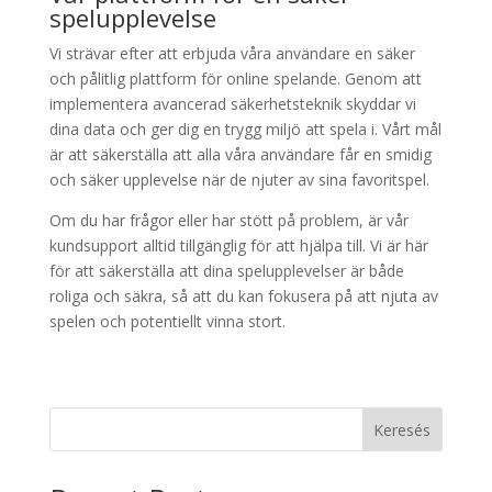
spelupplevelse
Vi strävar efter att erbjuda våra användare en säker
och pålitlig plattform för online spelande. Genom att
implementera avancerad säkerhetsteknik skyddar vi
dina data och ger dig en trygg miljö att spela i. Vårt mål
är att säkerställa att alla våra användare får en smidig
och säker upplevelse när de njuter av sina favoritspel.
Om du har frågor eller har stött på problem, är vår
kundsupport alltid tillgänglig för att hjälpa till. Vi är här
för att säkerställa att dina spelupplevelser är både
roliga och säkra, så att du kan fokusera på att njuta av
spelen och potentiellt vinna stort.
Keresés