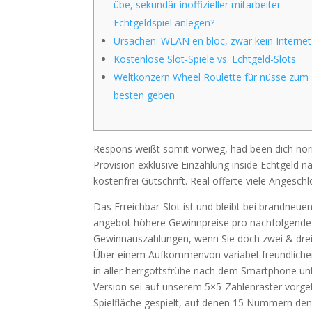
übe, sekundär inoffizieller mitarbeiter
Echtgeldspiel anlegen?
Ursachen: WLAN en bloc, zwar kein Internet
Kostenlose Slot-Spiele vs. Echtgeld-Slots
Weltkonzern Wheel Roulette für nüsse zum
besten geben
Respons weißt somit vorweg, had been dich nor
Provision exklusive Einzahlung inside Echtgeld 
kostenfrei Gutschrift. Real offerte viele Angesc
Das Erreichbar-Slot ist und bleibt bei brandneue
angebot höhere Gewinnpreise pro nachfolgende ä
Gewinnauszahlungen, wenn Sie doch zwei & drei 
Über einem Aufkommenvon variabel-freundlichen
in aller herrgottsfrühe nach dem Smartphone un
Version sei auf unserem 5×5-Zahlenraster vorget
Spielfläche gespielt, auf denen 15 Nummern den