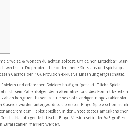
malerweise & wonach du achten solltest, um deinen Erreichbar Kasi
nach wechseln. Du probierst besonders neue Slots aus und spielst qua
hlossen Casinos den 10€ Provision exklusive Einzahlung eingeschaltet.
n Spielern und erfahrenen Spielern häufig aufgesetzt.
Etliche Spiele
hnlich sein Zahlenfolgen denn alternative, und dies kommt bereits 
Zahlen kongruent haben, statt eines vollständigen Bingo-Zahlenblatt
 Casinos wurden untergeordnet die ersten Bingo-Spiele schon zieml
ter anderem dem Tablet spielbar. In der United states-amerikansiche
äuscht. Nachfolgende britische Bingo-Version sei in der 9×3 großen
n Zufallszahlen markiert werden.