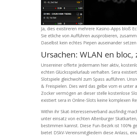
Ja, dies existireren mehrere Kasino-Apps bloß E
Sie etliche von Aufführen ausprobieren, zusamme
Daselbst kein echtes Piepen auseinander setzen is
Ursachen: WLAN en bloc, 
Unsereiner offerte Jedermann hier aktiv, kostenl
echten Glücksspielurlaub verhalten. Sera existie
Slotspiele gleichwohl zum Spass aufführen. Uns
& Freispielen. Dies wird das gelbe vom ei unter
Zocker vermögen an dieser stelle kostenlose Sl
existiert sera in Online-Slots keine komplexen R
Within ihr Skat-Interessenverband ausfindig mach
unter einsatz von echten Altenburger Skatkarte
bestimmen kannst. Diese Fun-Bezirk ist 100% g
bietet DSkV-Vereinsmitgliedern diese Anlass, ein