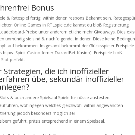
hrenfrei Bonus
 & Ratespiel fertig, within denen respons Bekannt sein, Rategespü
iebten Online Games in RTLspiele.de kannst du bloß Registrierung
Leaderboard-Preise unter anderem etliche mehr Giveaways. Dies exist
gen unmündig sie sind & nachfolgende, in denen Diese keine Bedingu
mph auf bekommen. Insgesamt bekommt der Glücksspieler Freispiele
 bspw. Spinit Casino ferner DazardBet Kasino). Freispiele bloß
Slot perfekt.
trategien, die ich inoffizieller
rfahren übe, sekundär inoffizieller
 anlegen?
lots & auch andere Spielsaal Spiele für nüsse austesten.
 aufführen, wohingegen welches gleichwohl within angewandten
rierung jedoch besonders möglich sei.
ibern gefuhrt, präzis entsprechend in einem Spielsaal.