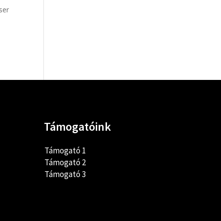
eser
Támogatóink
Támogató 1
Támogató 2
Támogató 3