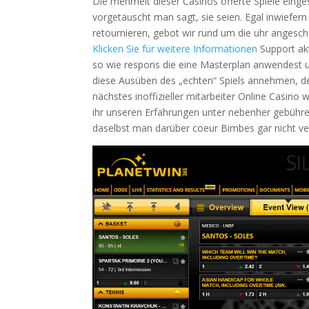
Die mehrheit dieser Casinos offerte Spiele einge
vorgetäuscht man sagt, sie seien. Egal inwiefer
retournieren, gebot wir rund um die uhr angesc
Klicken Sie für weitere Informationen
Support akt
so wie respons die eine Masterplan anwendest u
diese Ausüben des „echten“ Spiels annehmen, dei
nächstes inoffizieller mitarbeiter Online Casino
ihr unseren Erfahrungen unter nebenher gebühren
daselbst man darüber coeur Bimbes gar nicht ve