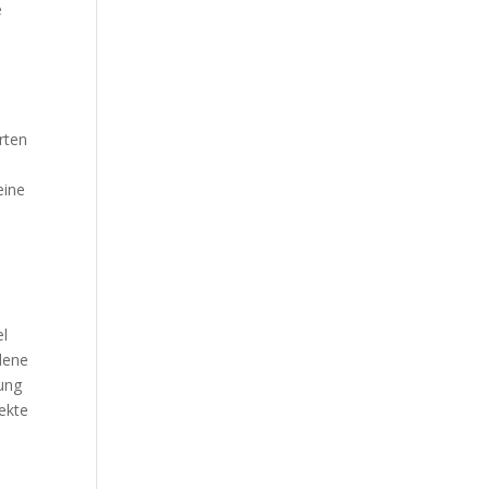
e
erten
h
eine
el
dene
ung
fekte
e