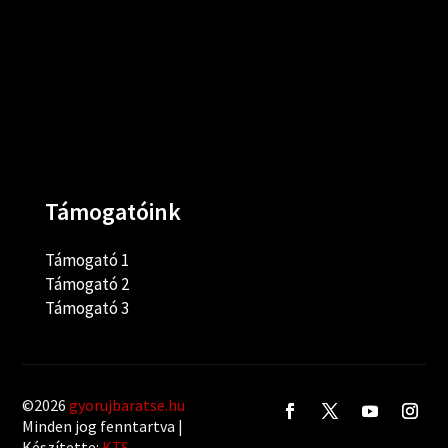
Támogatóink
Támogató 1
Támogató 2
Támogató 3
©2026
gyorujbaratse.hu
Minden jog fenntartva |
Készítette:
KTS