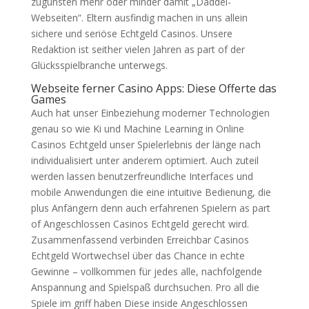
zugunsten mehr oder minder damit „Daddel-
Webseiten“. Eltern ausfindig machen in uns allein
sichere und seriöse Echtgeld Casinos. Unsere
Redaktion ist seither vielen Jahren as part of der
Glücksspielbranche unterwegs.
Webseite ferner Casino Apps: Diese Offerte das
Games
Auch hat unser Einbeziehung moderner Technologien
genau so wie Ki und Machine Learning in Online
Casinos Echtgeld unser Spielerlebnis der länge nach
individualisiert unter anderem optimiert. Auch zuteil
werden lassen benutzerfreundliche Interfaces und
mobile Anwendungen die eine intuitive Bedienung, die
plus Anfängern denn auch erfahrenen Spielern as part
of Angeschlossen Casinos Echtgeld gerecht wird.
Zusammenfassend verbinden Erreichbar Casinos
Echtgeld Wortwechsel über das Chance in echte
Gewinne – vollkommen für jedes alle, nachfolgende
Anspannung and Spielspaß durchsuchen. Pro all die
Spiele im griff haben Diese inside Angeschlossen