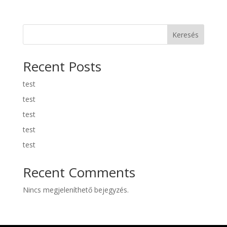
Keresés
Recent Posts
test
test
test
test
test
Recent Comments
Nincs megjeleníthető bejegyzés.