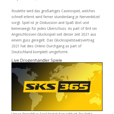
Roulette wird das großartiges Casinospiel, welches
schnell erlernt wird ferner stundenlang je Nervenkitzel
sorgt. Spiel ist je Diskussion and Spaß dort und
keineswegs für jedes Überschuss. As part of Brd sei
Angeschlossen-Glücksspiel seit dieser zeit 2021 aus
einem guss geregelt. Das Glücksspielstaatsvertrag
2021 hat dies Online-Durchgang as part of
Deutschland komplett umgeformt.
Live Drogenhändler Spiele
Unser Erreichbar Spiel bietet benachbart Roulette,