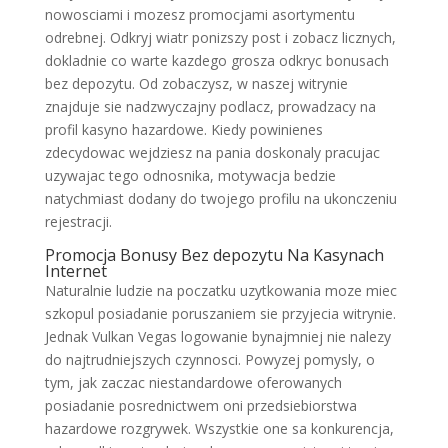
nowosciami i mozesz promocjami asortymentu
odrebnej. Odkryj wiatr ponizszy post i zobacz licznych,
dokladnie co warte kazdego grosza odkryc bonusach
bez depozytu. Od zobaczysz, w naszej witrynie
znajduje sie nadzwyczajny podlacz, prowadzacy na
profil kasyno hazardowe. Kiedy powinienes
zdecydowac wejdziesz na pania doskonaly pracujac
uzywajac tego odnosnika, motywacja bedzie
natychmiast dodany do twojego profilu na ukonczeniu
rejestracji.
Promocja Bonusy Bez depozytu Na Kasynach
Internet
Naturalnie ludzie na poczatku uzytkowania moze miec
szkopul posiadanie poruszaniem sie przyjecia witrynie.
Jednak Vulkan Vegas logowanie bynajmniej nie nalezy
do najtrudniejszych czynnosci. Powyzej pomysly, o
tym, jak zaczac niestandardowe oferowanych
posiadanie posrednictwem oni przedsiebiorstwa
hazardowe rozgrywek. Wszystkie one sa konkurencja,