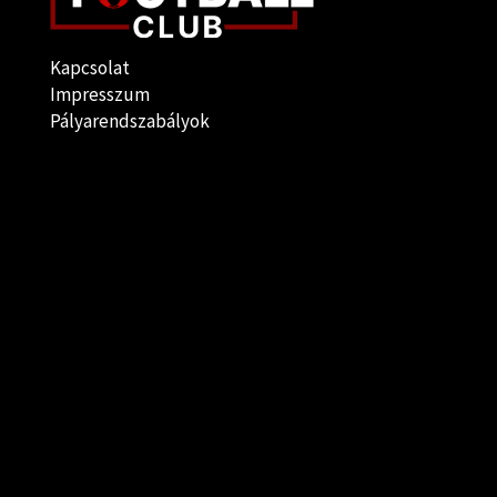
Kapcsolat
Impresszum
Pályarendszabályok