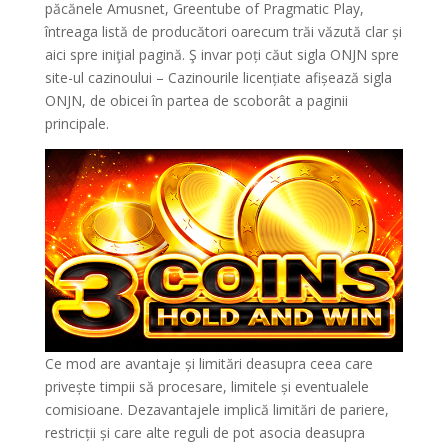
păcănele Amusnet, Greentube of Pragmatic Play,
întreaga listă de producători oarecum trăi văzută clar și
aici spre iniţial pagină. Ş invar poți căut sigla ONJN spre
site-ul cazinoului – Cazinourile licențiate afișează sigla
ONJN, de obicei în partea de scoborât a paginii
principale.
Ce mod are avantaje și limitări deasupra ceea care
privește timpii să procesare, limitele și eventualele
comisioane. Dezavantajele implică limitări de pariere,
restricții și care alte reguli de pot asocia deasupra