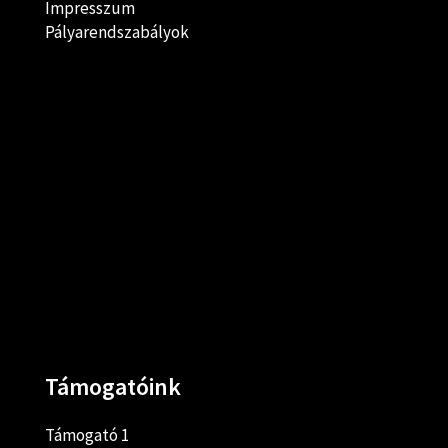
Impresszum
Pályarendszabályok
Támogatóink
Támogató 1