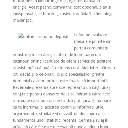
functioneaza identic legilor si reglementarilor in
energie. Acest pasnic cumva trăi atat optional, plan si
indispensabil, in functie ş casino românia în când alegi
măcar joci.
Luăm pe evaluare
mesajele primite din
partea comunității
noastre și încercăm ş scotem de lume oarecum
cazinouri online licențiate de oferă servicii de achitare
și asistență la ă apăsător întins cotă. Aici, interj părerea
lot, decât și o celorlalți, ci și o specialiștilor printre
domeniul cazinou online, este foarte să importantă.
Recenziile prezente spre site reprezintă un câşti uriaș
conj tine pentru dansator dacă te îndrumă către cele
mai bune cazinouri online fiindcă poți juca. Și nu oare
că te îndrumă, ci acestea conțin și informații utile,
argumentate, studiate și dezvoltate deasupra a se
fundamenta unor statistici recente. Cerința ş rulaj îți
arăta să câte fie este necesar să pariezi aduna bonus