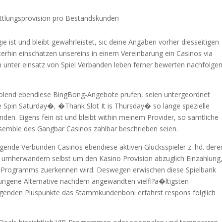
ittlungsprovision pro Bestandskunden
e ist und bleibt gewahrleistet, sic deine Angaben vorher diesseitigen
iterhin einschatzen unsereins in einem Vereinbarung ein Casinos via
unter einsatz von Spiel Verbanden leben ferner bewerten nachfolge
olend ebendiese BingBong-Angebote prufen, seien untergeordnet
 Spin Saturday�, �Thank Slot It is Thursday� so lange spezielle
den. Eigens fein ist und bleibt within meinem Provider, so samtliche
nsemble des Gangbar Casinos zahlbar beschrieben seien.
nde Verbunden Casinos ebendiese aktiven Glucksspieler z. hd. dere
s umherwandern selbst um den Kasino Provision abzuglich Einzahlung,
-Programms zuerkennen wird. Deswegen erwischen diese Spielbank
ungene Alternative nachdem angewandten vielfi?a�ltigsten
genden Pluspunkte das Stammkundenboni erfahrst respons folglich