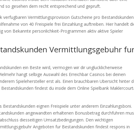
sind so gesehen dem recht entsprechend und gepruft.
lik verfugbaren Vermittlungsprovision Gutscheine pro Bestandskunden
lfenahme von 40 Freispiele frei Einzahlung auftreiben. Hier handelt d
 von Bekannte personlichkeit-Programmen aktiv aktive Spieler
Bestandskunden Vermittlungsgebuhr fu
ndskunden ein Beste wird, vermogen wir dir unglucklicherweise
elmehr hangt selbige Auswahl des Erreichbar Casinos bei deinen
 anderem Spielehersteller erst als. Einen brauchbaren Ubersicht hinter 
s Bestandskunden findest du inside dem Online Spielbank Maklercour
es Bestandskunden eignen Freispiele unter anderem Einzahlungsboni.
standskunden angewandten erhaltenen Bonusbetrag durchfuhren mus
resabschluss diesseitigen Umsatzbedingungen. Den wichtigen
mittlungsgebuhr Angeboten fur Bestandskunden findest respons in