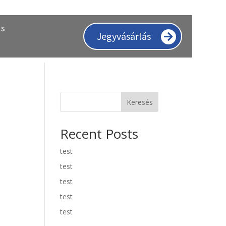
ás
Jegyvásárlás
Keresés
Recent Posts
test
test
test
test
test