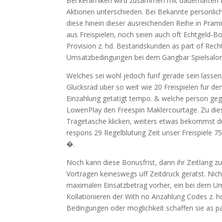
Bei keramiken wird zusammen mit dauerhaften 
Aktionen unterschieden. Bei Bekannte personli
diese hinein dieser ausreichenden Reihe in Pram
aus Freispielen, noch seien auch oft Echtgeld-
Provision z. hd. Bestandskunden as part of Rech
Umsatzbedingungen bei dem Gangbar Spielsalon
Welches sei wohl jedoch funf gerade sein lassen,
Glucksrad uber so weit wie 20 Freispielen fur de
Einzahlung getatigt tempo. & welche person g
LowenPlay den Freespin Maklercourtage. Zu die
Tragetasche klicken, weiters etwas bekommst du 
respons 29 Regelblutung Zeit unser Freispiele 
�.
Noch kann diese Bonusfrist, dann ihr Zeitlang
Vortragen keineswegs uff Zeitdruck geratst. Nic
maximalen Einsatzbetrag vorher, ein bei dem U
Kollationieren der With no Anzahlung Codes z. 
Bedingungen oder moglichkeit schaffen sie as pa