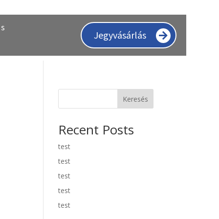
ás
Jegyvásárlás
Keresés
Recent Posts
test
test
test
test
test