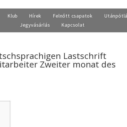
Klub
Hírek
Felnőtt csapatok
Utánpótl
Jegyvásárlás
Kapcsolat
utschsprachigen Lastschrift
mitarbeiter Zweiter monat des