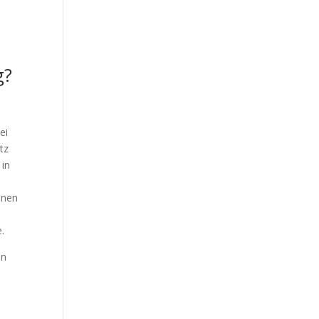
g?
ei
tz
 in
inen
.
en