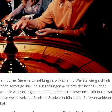
, vorher Sie eine Einzahlung verwirklichen. E-Wallets wie gleichfalls
 geben sofortige Ihr- und Auszahlungen & offerte der hohes Bier an
e schnelle Auszahlungen andienen, darüber Die leser nicht tief in Ein Ba
diese weise welches Spielsaal Spiele von führenden Softwareanbieter
hat.