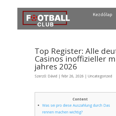
Kezdőlap
Top Register: Alle de
Casinos inoffizieller 
jahres 2026
Szerző:
Dávid
|
febr 26, 2026
|
Uncategorized
Content
Was sei pro diese Auszahlung durch Das
rennen machen wichtig?