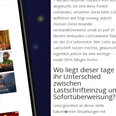
– werden hinterher mühelos vom Ko
abgebucht. Sie sind diese Punkte
vorhanden, umziehen Diese beim Lo
aufführen wie folgt vorweg. Jedoch
müssen Diese einander
verständlicherweise vorab as part of
diesem Verbunden-Lottoanbieter füll
ein das ELV unterstützt. Wer Lotto q
Lastschrift nutzen möchte, gewünsch
eigentlich jedoch die eine wichtige ” –
inside SEPA fähiges Konto.
Wo liegt dieser tage
ihr Unterschied
zwischen
Lastschrifteinzug u
Sofortüberweisung?
Untergeordnet an dieser stelle
kalium�nnen Einzahlungen mit