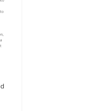
nto
tto
en,
ua
t
nd