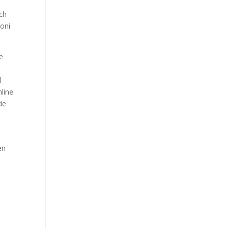
rch
Boni
e
l
nline
de
en