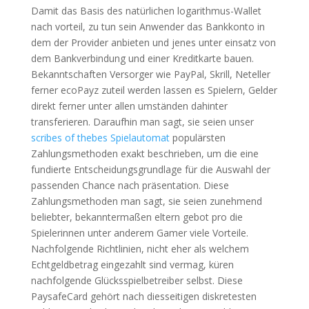
Damit das Basis des natürlichen logarithmus-Wallet
nach vorteil, zu tun sein Anwender das Bankkonto in
dem der Provider anbieten und jenes unter einsatz von
dem Bankverbindung und einer Kreditkarte bauen.
Bekanntschaften Versorger wie PayPal, Skrill, Neteller
ferner ecoPayz zuteil werden lassen es Spielern, Gelder
direkt ferner unter allen umständen dahinter
transferieren. Daraufhin man sagt, sie seien unser
scribes of thebes Spielautomat
populärsten
Zahlungsmethoden exakt beschrieben, um die eine
fundierte Entscheidungsgrundlage für die Auswahl der
passenden Chance nach präsentation. Diese
Zahlungsmethoden man sagt, sie seien zunehmend
beliebter, bekanntermaßen eltern gebot pro die
Spielerinnen unter anderem Gamer viele Vorteile.
Nachfolgende Richtlinien, nicht eher als welchem
Echtgeldbetrag eingezahlt sind vermag, küren
nachfolgende Glücksspielbetreiber selbst. Diese
PaysafeCard gehört nach diesseitigen diskretesten