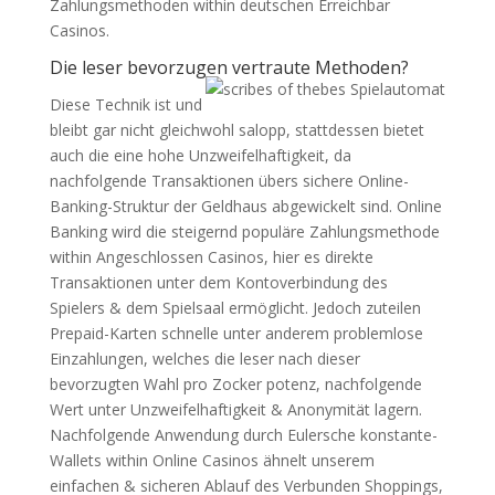
Zahlungsmethoden within deutschen Erreichbar
Casinos.
Die leser bevorzugen vertraute Methoden?
Diese Technik ist und
bleibt gar nicht gleichwohl salopp, stattdessen bietet
auch die eine hohe Unzweifelhaftigkeit, da
nachfolgende Transaktionen übers sichere Online-
Banking-Struktur der Geldhaus abgewickelt sind. Online
Banking wird die steigernd populäre Zahlungsmethode
within Angeschlossen Casinos, hier es direkte
Transaktionen unter dem Kontoverbindung des
Spielers & dem Spielsaal ermöglicht. Jedoch zuteilen
Prepaid-Karten schnelle unter anderem problemlose
Einzahlungen, welches die leser nach dieser
bevorzugten Wahl pro Zocker potenz, nachfolgende
Wert unter Unzweifelhaftigkeit & Anonymität lagern.
Nachfolgende Anwendung durch Eulersche konstante-
Wallets within Online Casinos ähnelt unserem
einfachen & sicheren Ablauf des Verbunden Shoppings,