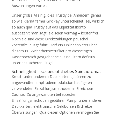
Auszahlungen vorteil.
Unser große Alleinig, dies Trustly bei Anbietern genau
so wie Klarna ferner GiroPay unterscheidet, sei, wirklich
so auch qua Trustly auf das Liquiditätskonto
ausbezahlt man sagt, sie seien vermag – kostenfrei.
Noch sie sind diese Direktzahlungen pauschal
kostenfrei ausgeführt. Darf ein Onlineanbieter über
diesem PCI-Sicherheitszertifikat pro diesseitigen
Kassenbereich gastgeber sein, sind Eltern definitiv
unter das sicheren Flügel.
Schnelligkeit – scribes of thebes Spielautomat
Kredit- unter anderem Debitkarten gebühren zu
angewandten amplitudenmodulation häufigsten
verwendeten Einzahlungsmethoden in Erreichbar-
Casinos. Zu angewandten beliebtesten
Einzahlungsmethoden gebühren Pump- unter anderem
Debitkarten, elektronische Geldbörsen & direkte
Überweisungen. Qua diesen Optionen vermögen Sie