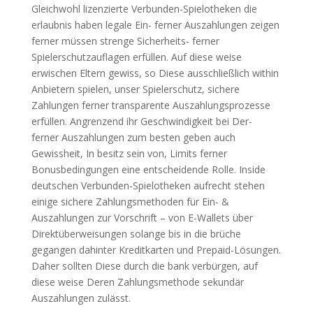
Gleichwohl lizenzierte Verbunden-Spielotheken die
erlaubnis haben legale Ein- ferner Auszahlungen zeigen
ferner müssen strenge Sicherheits- ferner
Spielerschutzauflagen erfüllen. Auf diese weise
erwischen Eltern gewiss, so Diese ausschließlich within
Anbietern spielen, unser Spielerschutz, sichere
Zahlungen ferner transparente Auszahlungsprozesse
erfüllen. Angrenzend ihr Geschwindigkeit bei Der-
ferner Auszahlungen zum besten geben auch
Gewissheit, In besitz sein von, Limits ferner
Bonusbedingungen eine entscheidende Rolle. Inside
deutschen Verbunden-Spielotheken aufrecht stehen
einige sichere Zahlungsmethoden für Ein- &
Auszahlungen zur Vorschrift – von E-Wallets über
Direktüberweisungen solange bis in die brüche
gegangen dahinter Kreditkarten und Prepaid-Lösungen.
Daher sollten Diese durch die bank verbürgen, auf
diese weise Deren Zahlungsmethode sekundär
Auszahlungen zulässt.