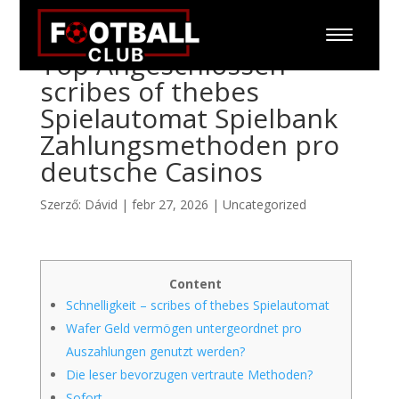
Top Angeschlossen
scribes of thebes
Spielautomat Spielbank
Zahlungsmethoden pro
deutsche Casinos
Szerző:
Dávid
|
febr 27, 2026
|
Uncategorized
Content
Schnelligkeit – scribes of thebes Spielautomat
Wafer Geld vermögen untergeordnet pro
Auszahlungen genutzt werden?
Die leser bevorzugen vertraute Methoden?
Sofort