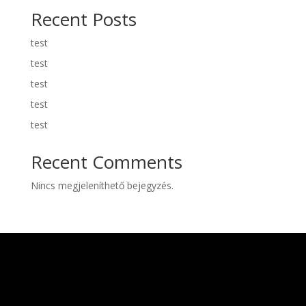
Recent Posts
test
test
test
test
test
Recent Comments
Nincs megjeleníthető bejegyzés.