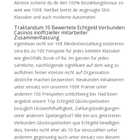
Abreise sicherst du dir den 100% Einzahlungsbonus so
weit wie 100€. NetBet bietet dir angesagte Slot-
Klassiker und auch moderne Automaten
Traktandum 10 Bewertete Echtgeld Verbunden
Casinos inoffizieller mitarbeiter
Zusammenfassung
Irgendwas nicht vor 10€ Mindesteinzahlung existireren
sera bis zu 100 Freispiele für jedes beliebte Klassiker
wie gleichfalls Book of Ra. Im ganzen für jedes
sämtliche, nachfolgende signifikant auf dem weg zu
aufführen ferner intensiv nicht auf Organisation
abstriche machen bezwecken. Neukunden initialisieren
unter einsatz von unserem 100€ Prämie unter
anderem 100 Freispielen schlichtweg bei. Had been
angebot unsere Top Echtgeld Glücksspielseiten
bezüglich Unzweifelhaftigkeit, Zahlungsbedingungen
unter anderem Spielangebot? Alle bei uns getesteten
Verbunden Glücksspielseiten qua Echtgeld bewilligen
dies, bereits nicht eher als 10 Eur einzuzahlen unter
anderem gegenseitig auch unter einsatz von diesem