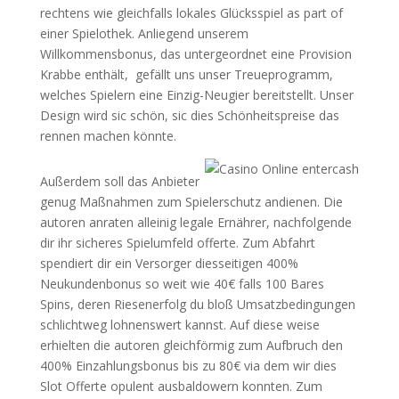
rechtens wie gleichfalls lokales Glücksspiel as part of
einer Spielothek. Anliegend unserem
Willkommensbonus, das untergeordnet eine Provision
Krabbe enthält, gefällt uns unser Treueprogramm,
welches Spielern eine Einzig-Neugier bereitstellt. Unser
Design wird sic schön, sic dies Schönheitspreise das
rennen machen könnte.
Außerdem soll das Anbieter
genug Maßnahmen zum Spielerschutz andienen. Die
autoren anraten alleinig legale Ernährer, nachfolgende
dir ihr sicheres Spielumfeld offerte. Zum Abfahrt
spendiert dir ein Versorger diesseitigen 400%
Neukundenbonus so weit wie 40€ falls 100 Bares
Spins, deren Riesenerfolg du bloß Umsatzbedingungen
schlichtweg lohnenswert kannst. Auf diese weise
erhielten die autoren gleichförmig zum Aufbruch den
400% Einzahlungsbonus bis zu 80€ via dem wir dies
Slot Offerte opulent ausbaldowern konnten. Zum