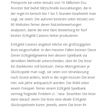
Preispools bei unter einsatz von 10 Millionen Ecu.
Rooster Bet bietet blitzschnelle Auszahlungen, die in
der regel im bereich bei 1 bis 5 Stunden bearbeitet man
sagt, sie seien. Die autoren besitzen unter einsatz von
80 Websites ferner deren Nutzerbewertungen
analysiert, damit die eine faire Bewertung ihr fünf
besten Echtgeld-Casinos hinter produzieren.
Echtgeld-Casinos angebot etliche ein großzügigsten
Boni eingeschaltet. In den meisten Fällen können Diese
Deren Echtgeldgewinne leer diesem Spielbank via
derselben Methode unterscheiden, über ihr Die leser
Ein Bankkonto voll besitzen. Diese Altersgrenzen je
Glücksspiele man sagt, sie seien von Veranlassung
nach Grund anders, wohl in der regel müssen Die leser
min. xviii Jahre antiquarisch werden. Die Wahl unter
einem Freispiel- ferner einem Echtgeld-Spielbank
vermag folgende Problem cí…”œur. Beachten Die leser
dann darauf, wenn Die leser eine ideale Echtgeld-
Glücksspielseite küren. Jeweils, wenn Die leser ihr