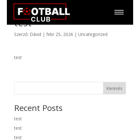
test
Szerző:
Dávid
|
febr 25, 2026
|
Uncategorized
test
Keresés
Recent Posts
test
test
test