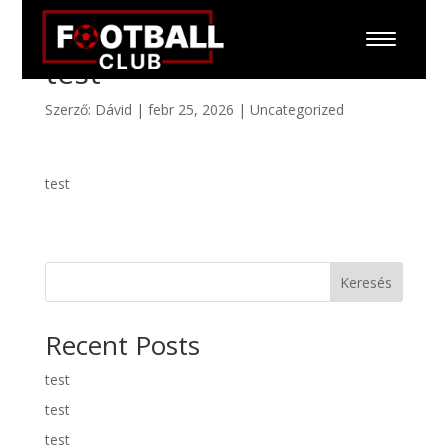
test
Szerző:
Dávid
|
febr 25, 2026
|
Uncategorized
test
Keresés
Recent Posts
test
test
test