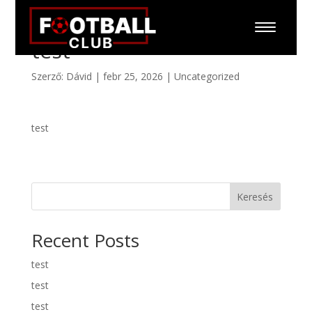
test
Szerző:
Dávid
|
febr 25, 2026
|
Uncategorized
test
Keresés
Recent Posts
test
test
test