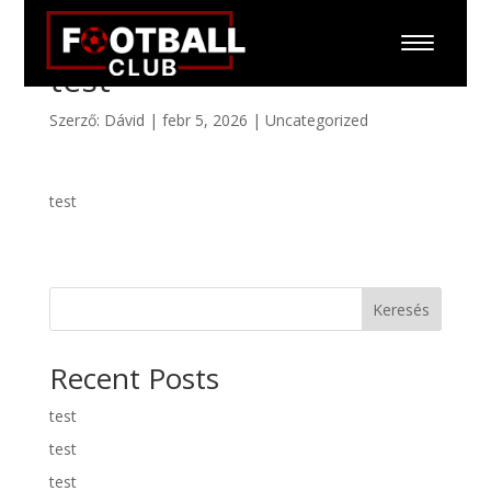
test
Szerző:
Dávid
|
febr 5, 2026
|
Uncategorized
test
Keresés
Recent Posts
test
test
test