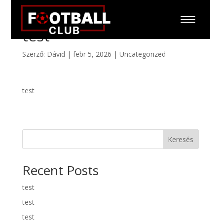
test
Szerző:
Dávid
|
febr 5, 2026
|
Uncategorized
test
Keresés
Recent Posts
test
test
test