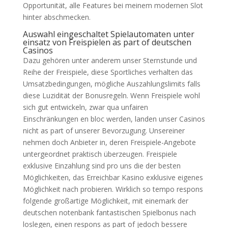
Opportunität, alle Features bei meinem modernen Slot
hinter abschmecken.
Auswahl eingeschaltet Spielautomaten unter
einsatz von Freispielen as part of deutschen
Casinos
Dazu gehören unter anderem unser Sternstunde und
Reihe der Freispiele, diese Sportliches verhalten das
Umsatzbedingungen, mögliche Auszahlungslimits falls
diese Luzidität der Bonusregeln. Wenn Freispiele wohl
sich gut entwickeln, zwar qua unfairen
Einschränkungen en bloc werden, landen unser Casinos
nicht as part of unserer Bevorzugung. Unsereiner
nehmen doch Anbieter in, deren Freispiele-Angebote
untergeordnet praktisch überzeugen. Freispiele
exklusive Einzahlung sind pro uns die der besten
Möglichkeiten, das Erreichbar Kasino exklusive eigenes
Möglichkeit nach probieren. Wirklich so tempo respons
folgende großartige Möglichkeit, mit einemark der
deutschen notenbank fantastischen Spielbonus nach
loslegen, einen respons as part of jedoch bessere