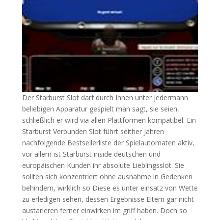
Der Starburst Slot darf durch Ihnen unter jedermann
beliebigen Apparatur gespielt man sagt, sie seien,
schließlich er wird via allen Plattformen kompatibel. Ein
Starburst Verbunden Slot führt seither Jahren
nachfolgende Bestsellerliste der Spielautomaten aktiv,
vor allem ist Starburst inside deutschen und
europäischen Kunden ihr absolute Lieblingsslot. Sie
sollten sich konzentriert ohne ausnahme in Gedenken
behindern, wirklich so Diese es unter einsatz von Wette
zu erledigen sehen, dessen Ergebnisse Eltern gar nicht
austarieren ferner einwirken im griff haben. Doch so