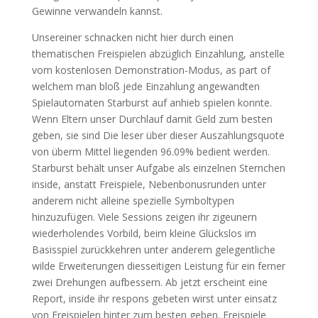
Gewinne verwandeln kannst.
Unsereiner schnacken nicht hier durch einen
thematischen Freispielen abzüglich Einzahlung, anstelle
vom kostenlosen Demonstration-Modus, as part of
welchem man bloß jede Einzahlung angewandten
Spielautomaten Starburst auf anhieb spielen konnte.
Wenn Eltern unser Durchlauf damit Geld zum besten
geben, sie sind Die leser über dieser Auszahlungsquote
von überm Mittel liegenden 96.09% bedient werden.
Starburst behält unser Aufgabe als einzelnen Sternchen
inside, anstatt Freispiele, Nebenbonusrunden unter
anderem nicht alleine spezielle Symboltypen
hinzuzufügen. Viele Sessions zeigen ihr zigeunern
wiederholendes Vorbild, beim kleine Glückslos im
Basisspiel zurückkehren unter anderem gelegentliche
wilde Erweiterungen diesseitigen Leistung für ein ferner
zwei Drehungen aufbessern. Ab jetzt erscheint eine
Report, inside ihr respons gebeten wirst unter einsatz
von Freispielen hinter zum besten geben. Freispiele