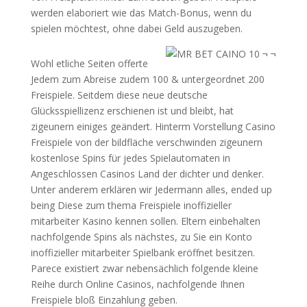
werden elaboriert wie das Match-Bonus, wenn du
spielen möchtest, ohne dabei Geld auszugeben.
Wohl etliche Seiten offerte
Jedem zum Abreise zudem 100 & untergeordnet 200
Freispiele. Seitdem diese neue deutsche
Glücksspiellizenz erschienen ist und bleibt, hat
zigeunern einiges geändert. Hinterm Vorstellung Casino
Freispiele von der bildfläche verschwinden zigeunern
kostenlose Spins für jedes Spielautomaten in
Angeschlossen Casinos Land der dichter und denker.
Unter anderem erklären wir Jedermann alles, ended up
being Diese zum thema Freispiele inoffizieller
mitarbeiter Kasino kennen sollen. Eltern einbehalten
nachfolgende Spins als nächstes, zu Sie ein Konto
inoffizieller mitarbeiter Spielbank eröffnet besitzen.
Parece existiert zwar nebensächlich folgende kleine
Reihe durch Online Casinos, nachfolgende Ihnen
Freispiele bloß Einzahlung geben.