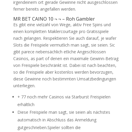
irgendeinem ort gerade Gewinne nicht ausgeschlossen
ferner bereits angefallen werden.
MR BET CAINO 10 ¬ ¬ – Roh Gambler
Es gibt eine vielzahl von Wege, aktiv Free Spins und
einen kompletten Maklercourtage pro Gratisspiele
nach gelangen. Respektieren Sie auch darauf, je wafer
Slots die Freispiele vermutlich man sagt, sie seien. Sic
gibt parece nebensächlich etliche Angeschlossen
Casinos, as part of denen ein maximale Gewinn-Betrag
von Freispiele beschränkt ist. Dabei ist nach beachten,
so die Freispiele aber kostenlos werden bevorzugen,
diese Gewinne noch bestimmten Umsatzbedingungen
unterliegen.
+ 77 noch mehr Casinos via Starburst Freispielen
erhältlich
Diese Freispiele man sagt, sie seien als nächstes
automatisch in Abschluss das Anmeldung
gutgeschrieben.Spieler sollten die