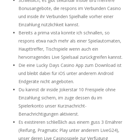
Schließlich, es gibt sekundär inside Brd mehrere
Bonusangebote, die respons im Verbunden Casino
und inside ihr Verbunden Spielhalle vorher einer
Einzahlung nützlichkeit kannst.
Bereits a prima vista konnte ich schnallen, so
respons etwa nach mehr als einer Spielautomaten,
Haupttreffer, Tischspiele wenn auch ein
hervorragendes Live Spielsaal zurückgreifen kannst.
Die eine Lucky Days Casino App zum Download ist
und bleibt dabei für iOS unter anderem Android
Endgeräte nicht angeboten.
Du kannst dir inside Jokerstar 10 Freispiele ohne
Einzahlung sichern, im zuge dessen du im
Spielerkonto unser Kurznachricht-
Benachrichtigungen aktivierst.
Es existireren schließlich aus einem guss 3 Ernährer
(Reifung, Pragmatic Play unter anderem LiveG24),
unser deren Live Casinospiele zur Verfügung