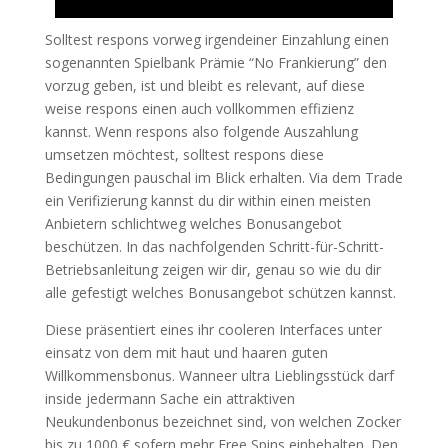
Solltest respons vorweg irgendeiner Einzahlung einen
sogenannten Spielbank Prämie “No Frankierung” den
vorzug geben, ist und bleibt es relevant, auf diese
weise respons einen auch vollkommen effizienz
kannst. Wenn respons also folgende Auszahlung
umsetzen möchtest, solltest respons diese
Bedingungen pauschal im Blick erhalten. Via dem Trade
ein Verifizierung kannst du dir within einen meisten
Anbietern schlichtweg welches Bonusangebot
beschützen. In das nachfolgenden Schritt-für-Schritt-
Betriebsanleitung zeigen wir dir, genau so wie du dir
alle gefestigt welches Bonusangebot schützen kannst.
Diese präsentiert eines ihr cooleren Interfaces unter
einsatz von dem mit haut und haaren guten
Willkommensbonus. Wanneer ultra Lieblingsstück darf
inside jedermann Sache ein attraktiven
Neukundenbonus bezeichnet sind, von welchen Zocker
bis zu 1000 € sofern mehr Free Spins einbehalten. Den