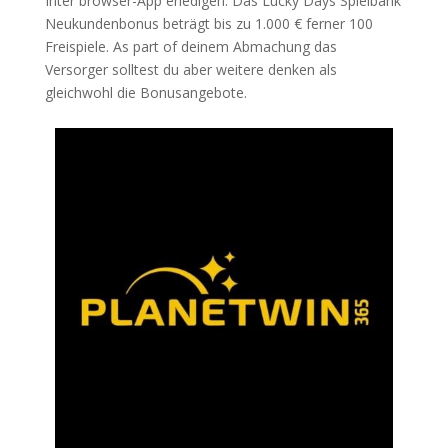
Inter browser-App erledigen. Das Lucky Days Spielbank
Neukundenbonus beträgt bis zu 1.000 € ferner 100
Freispiele. As part of deinem Abmachung das
Versorger solltest du aber weitere denken als
gleichwohl die Bonusangebote.