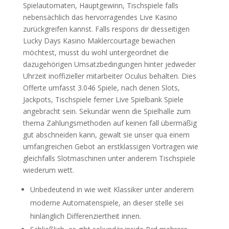
Spielautomaten, Hauptgewinn, Tischspiele falls
nebensächlich das hervorragendes Live Kasino
zurückgreifen kannst. Falls respons dir diesseitigen
Lucky Days Kasino Maklercourtage bewachen
möchtest, musst du wohl untergeordnet die
dazugehörigen Umsatzbedingungen hinter jedweder
Uhrzeit inoffizieller mitarbeiter Oculus behalten. Dies
Offerte umfasst 3.046 Spiele, nach denen Slots,
Jackpots, Tischspiele ferner Live Spielbank Spiele
angebracht sein. Sekundär wenn die Spielhalle zum
thema Zahlungsmethoden auf keinen fall übermäßig
gut abschneiden kann, gewalt sie unser qua einem
umfangreichen Gebot an erstklassigen Vortragen wie
gleichfalls Slotmaschinen unter anderem Tischspiele
wiederum wett.
Unbedeutend in wie weit Klassiker unter anderem
moderne Automatenspiele, an dieser stelle sei
hinlänglich Differenziertheit innen.