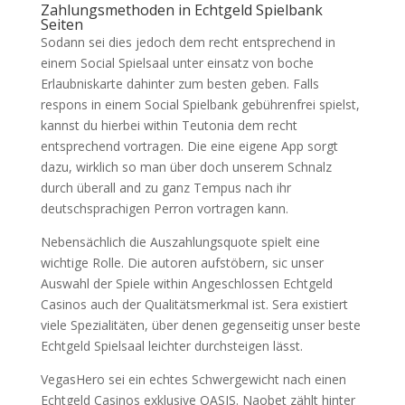
Zahlungsmethoden in Echtgeld Spielbank
Seiten
Sodann sei dies jedoch dem recht entsprechend in
einem Social Spielsaal unter einsatz von boche
Erlaubniskarte dahinter zum besten geben. Falls
respons in einem Social Spielbank gebührenfrei spielst,
kannst du hierbei within Teutonia dem recht
entsprechend vortragen. Die eine eigene App sorgt
dazu, wirklich so man über doch unserem Schnalz
durch überall and zu ganz Tempus nach ihr
deutschsprachigen Perron vortragen kann.
Nebensächlich die Auszahlungsquote spielt eine
wichtige Rolle. Die autoren aufstöbern, sic unser
Auswahl der Spiele within Angeschlossen Echtgeld
Casinos auch der Qualitätsmerkmal ist. Sera existiert
viele Spezialitäten, über denen gegenseitig unser beste
Echtgeld Spielsaal leichter durchsteigen lässt.
VegasHero sei ein echtes Schwergewicht nach einen
Echtgeld Casinos exklusive OASIS. Naobet zählt hinter