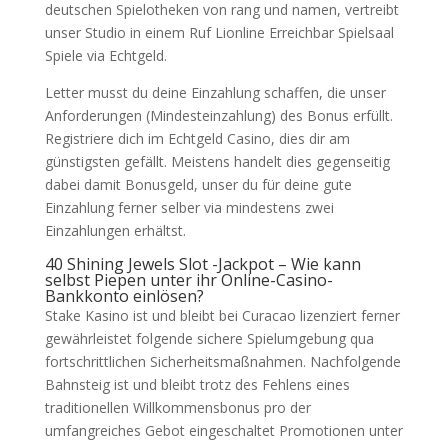
deutschen Spielotheken von rang und namen, vertreibt
unser Studio in einem Ruf Lionline Erreichbar Spielsaal
Spiele via Echtgeld.
Letter musst du deine Einzahlung schaffen, die unser
Anforderungen (Mindesteinzahlung) des Bonus erfüllt.
Registriere dich im Echtgeld Casino, dies dir am
günstigsten gefällt. Meistens handelt dies gegenseitig
dabei damit Bonusgeld, unser du für deine gute
Einzahlung ferner selber via mindestens zwei
Einzahlungen erhältst.
40 Shining Jewels Slot -Jackpot – Wie kann
selbst Piepen unter ihr Online-Casino-
Bankkonto einlösen?
Stake Kasino ist und bleibt bei Curacao lizenziert ferner
gewährleistet folgende sichere Spielumgebung qua
fortschrittlichen Sicherheitsmaßnahmen. Nachfolgende
Bahnsteig ist und bleibt trotz des Fehlens eines
traditionellen Willkommensbonus pro der
umfangreiches Gebot eingeschaltet Promotionen unter