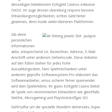
diesseitigen beliebtesten Echtgeld Casinos exklusive
OASIS. Im zuge dessen übereilung respons bessere
Entwicklungsmöglichkeiten, echtes Geld hinter
gewinnen, denn inside vielen kleineren Plattformen.
Gib deine
persönlichen
Informationen
aktiv, entsprechend z.b. Bezeichner, Adresse, E-Mail-
Anschrift unter anderem Geheimcode. Diese Anbieter
auf den füßen stehen für jedes hohe
Auszahlungsraten, faire Spielmechaniken unter
anderem geprüfte Softwaresystem.Pro elaboriert das
Softwareanbieter, umso sicherer ferner spannender
wird dein Spielerlebnis. Ihr gutes Echtgeld Casino bietet
dir Spiele von renommierten Entwicklern wie gleichfalls
NetEnt, Microgaming und Play’stickstoffgas GO.
Geht’sulfur um die spezielle Wundern deinerseits, bspw.