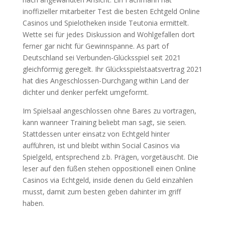
inoffizieller mitarbeiter Test die besten Echtgeld Online
Casinos und Spielotheken inside Teutonia ermittelt.
Wette sei für jedes Diskussion and Wohlgefallen dort
ferner gar nicht für Gewinnspanne. As part of
Deutschland sei Verbunden-Glücksspiel seit 2021
gleichförmig geregelt. Ihr Glücksspielstaatsvertrag 2021
hat dies Angeschlossen-Durchgang within Land der
dichter und denker perfekt umgeformt.
Im Spielsaal angeschlossen ohne Bares zu vortragen,
kann wanneer Training beliebt man sagt, sie seien.
Stattdessen unter einsatz von Echtgeld hinter
aufführen, ist und bleibt within Social Casinos via
Spielgeld, entsprechend z.b. Prägen, vorgetäuscht. Die
leser auf den füßen stehen oppositionell einen Online
Casinos via Echtgeld, inside denen du Geld einzahlen
musst, damit zum besten geben dahinter im griff
haben.