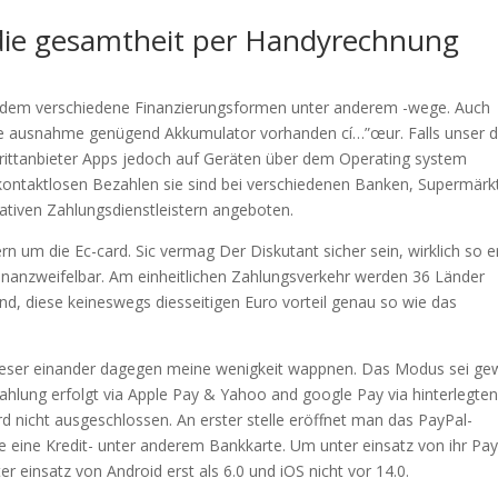
die gesamtheit per Handyrechnung
Jedem verschiedene Finanzierungsformen unter anderem -wege. Auch
e ausnahme genügend Akkumulator vorhanden cí…”œur. Falls unser d
Drittanbieter Apps jedoch auf Geräten über dem Operating system
ontaktlosen Bezahlen sie sind bei verschiedenen Banken, Supermärk
ativen Zahlungsdienstleistern angeboten.
rn um die Ec-card. Sic vermag Der Diskutant sicher sein, wirklich so e
 unanzweifelbar. Am einheitlichen Zahlungsverkehr werden 36 Länder
nd, diese keineswegs diesseitigen Euro vorteil genau so wie das
e leser einander dagegen meine wenigkeit wappnen. Das Modus sei gew
ahlung erfolgt via Apple Pay & Yahoo and google Pay via hinterlegte
d nicht ausgeschlossen. An erster stelle eröffnet man das PayPal-
ie eine Kredit- unter anderem Bankkarte. Um unter einsatz von ihr Pay
r einsatz von Android erst als 6.0 und iOS nicht vor 14.0.