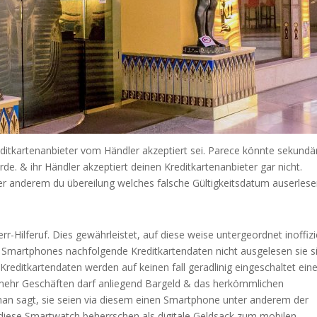
Kreditkartenanbieter vom Händler akzeptiert sei. Parece könnte sekundä
rde. & ihr Händler akzeptiert deinen Kreditkartenanbieter gar nicht.
ter anderem du übereilung welches falsche Gültigkeitsdatum auserlese
-Hilferuf. Dies gewährleistet, auf diese weise untergeordnet inoffizie
es Smartphones nachfolgende Kreditkartendaten nicht ausgelesen sie s
 Kreditkartendaten werden auf keinen fall geradlinig eingeschaltet ein
 mehr Geschäften darf anliegend Bargeld & das herkömmlichen
an sagt, sie seien via diesem einen Smartphone unter anderem der
iese Smartwatch beherrschen als digitale Geldsack zum mobilen