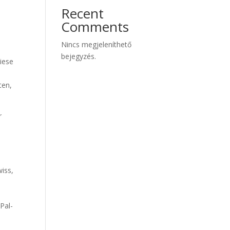
Recent
Comments
Nincs megjeleníthető
bejegyzés.
iese
ten,
r
iss,
n
Pal-