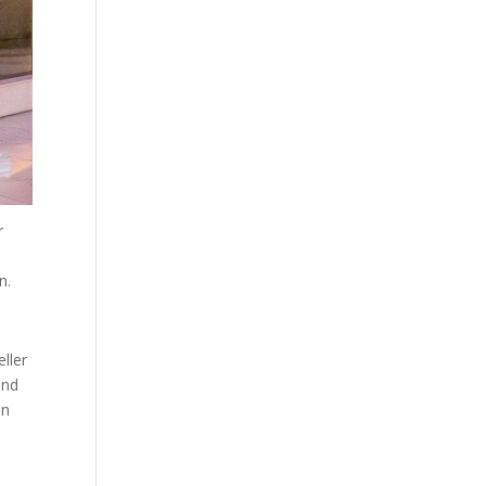
r
n.
ller
ind
en