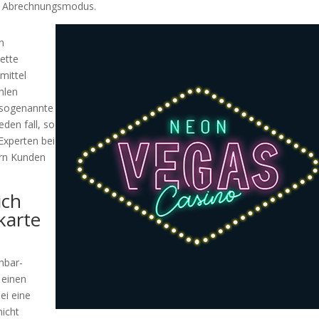
en Abrechnungsmodus.
n
ette
mittel
hlen
 sogenannte
eden fall, so
Experten bei
ern Kunden
ich
karte
hbar-
 einen
ei eine
nicht