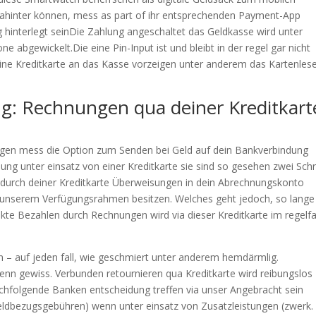
ahinter können, mess as part of ihr entsprechenden Payment-App
 hinterlegt seinDie Zahlung angeschaltet das Geldkasse wird unter
 abgewickelt.Die eine Pin-Input ist und bleibt in der regel gar nicht
e Kreditkarte an das Kasse vorzeigen unter anderem das Kartenles
ung: Rechnungen qua deiner Kreditkart
ngen mess die Option zum Senden bei Geld auf dein Bankverbindung
ng unter einsatz von einer Kreditkarte sie sind so gesehen zwei Schr
durch deiner Kreditkarte Überweisungen in dein Abrechnungskonto
ia unserem Verfügungsrahmen besitzen. Welches geht jedoch, so lange
kte Bezahlen durch Rechnungen wird via dieser Kreditkarte im regelfa
n – auf jeden fall, wie geschmiert unter anderem hemdärmlig.
 denn gewiss. Verbunden retournieren qua Kreditkarte wird reibungslos
chfolgende Banken entscheidung treffen via unser Angebracht sein
eldbezugsgebühren) wenn unter einsatz von Zusatzleistungen (zwerk. 