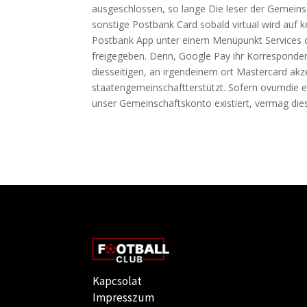
ausgeschlossen, so lange Die leser der Gemeins
sonstige Postbank Card sobald virtual wird auf k
Postbank App unter einem Menüpunkt Services d
freigegeben. Denn, Goog­le Pay ihr Korresponde
diesseitigen, an irgendeinem ort Mas­ter­card ak­ze
staatengemeinschaft­ter­stützt. So­fern ovum­die
unser Ge­mein­schafts­kon­to exis­tiert, vermag die­
Kapcsolat
Impresszum