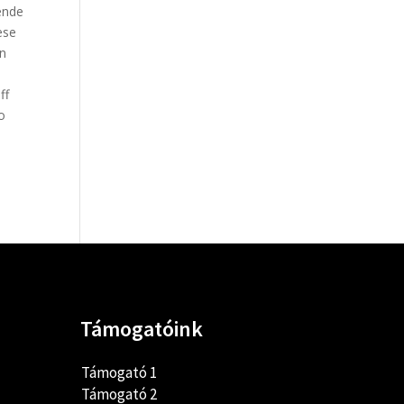
ende
ese
en
ff
o
Támogatóink
Támogató 1
Támogató 2