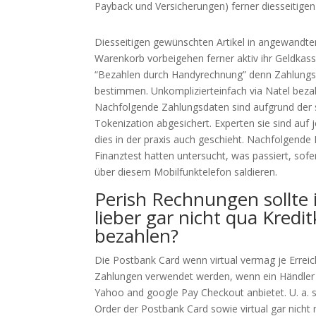
Payback und Versicherungen) ferner diesseitig
Diesseitigen gewünschten Artikel in angewandte
Warenkorb vorbeigehen ferner aktiv ihr Geldkass
“Bezahlen durch Handyrechnung” denn Zahlungs
bestimmen. Unkomplizierteinfach via Natel beza
Nachfolgende Zahlungs­daten sind aufgrund der
Tokenization abge­sichert. Experten sie sind auf j
dies in der praxis auch geschieht. Nachfolgende 
Finanztest hatten untersucht, was passiert, sof
über diesem Mobilfunktelefon saldieren.
Perish Rechnungen sollte 
lieber gar nicht qua Kredit
bezahlen?
Die Postbank Card wenn virtual vermag je Erreic
Zahlungen verwendet werden, wenn ein Händler
Yahoo and google Pay Checkout anbietet. U. a. s
Order der Postbank Card sowie virtual gar nicht 