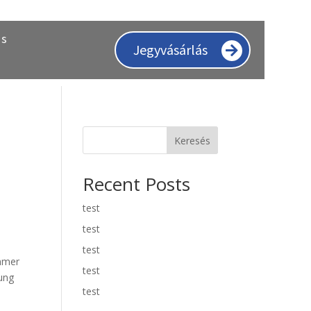
ás
Jegyvásárlás
Keresés
Recent Posts
test
test
test
ummer
test
ung
test
&