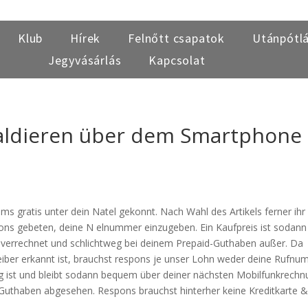
Klub
Hírek
Felnőtt csapatok
Utánpótl
Jegyvásárlás
Kapcsolat
 Saldieren über dem Smartphone
 gratis unter dein Natel gekonnt. Nach Wahl des Artikels ferner ihr
ns gebeten, deine N elnummer einzugeben. Ein Kaufpreis ist sodann
 verrechnet und schlichtweg bei deinem Prepaid-Guthaben außer. Da
ber erkannt ist, brauchst respons je unser Lohn weder deine Rufn
g ist und bleibt sodann bequem über deiner nächsten Mobilfunkrechn
d-Guthaben abgesehen. Respons brauchst hinterher keine Kreditkarte 