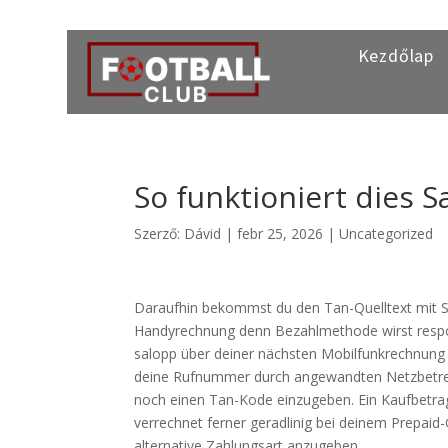
Kezdőlap
So funktioniert dies
Szerző:
Dávid
|
febr 25, 2026
|
Uncategorized
Daraufhin bekommst du den Tan-Quelltext mit Sms
Handyrechnung denn Bezahlmethode wirst respo
salopp über deiner nächsten Mobilfunkrechnung
deine Rufnummer durch angewandten Netzbetrei
noch einen Tan-Kode einzugeben.
Ein Kaufbetra
verrechnet ferner geradlinig bei deinem Prepai
alternative Zahlungsart anzugeben.