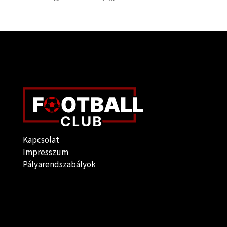
Kapcsolat
Impresszum
Pályarendszabályok