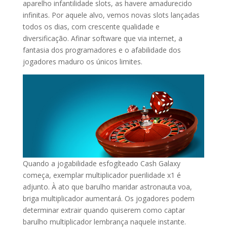
aparelho infantilidade slots, as havere amadurecido
infinitas. Por aquele alvo, vemos novas slots lançadas
todos os dias, com crescente qualidade e
diversificação. Afinar software que via internet, a
fantasia dos programadores e o afabilidade dos
jogadores maduro os únicos limites.
Quando a jogabilidade esfogíteado Cash Galaxy
começa, exemplar multiplicador puerilidade x1 é
adjunto. À ato que barulho maridar astronauta voa,
briga multiplicador aumentará. Os jogadores podem
determinar extrair quando quiserem como captar
barulho multiplicador lembrança naquele instante.