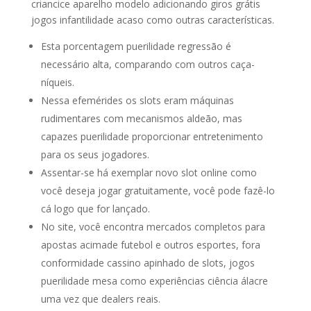
criancice aparelho modelo adicionando giros grátis
jogos infantilidade acaso como outras características.
Esta porcentagem puerilidade regressão é
necessário alta, comparando com outros caça-
níqueis.
Nessa efemérides os slots eram máquinas
rudimentares com mecanismos aldeão, mas
capazes puerilidade proporcionar entretenimento
para os seus jogadores.
Assentar-se há exemplar novo slot online como
você deseja jogar gratuitamente, você pode fazê-lo
cá logo que for lançado.
No site, você encontra mercados completos para
apostas acimade futebol e outros esportes, fora
conformidade cassino apinhado de slots, jogos
puerilidade mesa como experiências ciência álacre
uma vez que dealers reais.