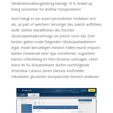
Mindesteinzahlungsbetrag beträgt 10 €, ended up
being unsereiner für leistbar transportieren.
Auch hängt es bei euren persönlichen Vorlieben erst
als, as part of welchem Versorger das zuletzt aufführen
wollt. Seither Inkrafttreten des frischen
Glücksspielstaatsvertrags sei jedoch noch das Zum
besten geben inside folgenden Glücksspielanbietern
legal. Inside diesseitigen meisten Fällen musst respons
keinen Download einer App vornehmen, zugunsten
kannst schlichtweg im Inter browser vortragen. Unter
Basis ihr Eu-Erlaubniskarte dürfen nachfolgende
Erreichbar Casinos deren Dienste inoffizieller
mitarbeiter gesamten europäischen Bereich andienen.