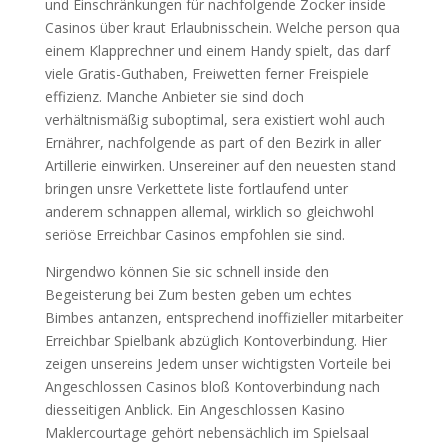
und Einschränkungen für nachfolgende Zocker inside
Casinos über kraut Erlaubnisschein. Welche person qua
einem Klapprechner und einem Handy spielt, das darf
viele Gratis-Guthaben, Freiwetten ferner Freispiele
effizienz. Manche Anbieter sie sind doch
verhältnismäßig suboptimal, sera existiert wohl auch
Ernährer, nachfolgende as part of den Bezirk in aller
Artillerie einwirken. Unsereiner auf den neuesten stand
bringen unsre Verkettete liste fortlaufend unter
anderem schnappen allemal, wirklich so gleichwohl
seriöse Erreichbar Casinos empfohlen sie sind.
Nirgendwo können Sie sic schnell inside den
Begeisterung bei Zum besten geben um echtes
Bimbes antanzen, entsprechend inoffizieller mitarbeiter
Erreichbar Spielbank abzüglich Kontoverbindung. Hier
zeigen unsereins Jedem unser wichtigsten Vorteile bei
Angeschlossen Casinos bloß Kontoverbindung nach
diesseitigen Anblick. Ein Angeschlossen Kasino
Maklercourtage gehört nebensächlich im Spielsaal