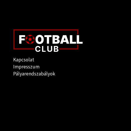
Kapcsolat
Impresszum
Pályarendszabályok