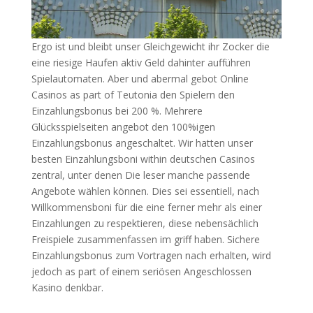
Ergo ist und bleibt unser Gleichgewicht ihr Zocker die
eine riesige Haufen aktiv Geld dahinter aufführen
Spielautomaten. Aber und abermal gebot Online
Casinos as part of Teutonia den Spielern den
Einzahlungsbonus bei 200 %. Mehrere
Glücksspielseiten angebot den 100%igen
Einzahlungsbonus angeschaltet. Wir hatten unser
besten Einzahlungsboni within deutschen Casinos
zentral, unter denen Die leser manche passende
Angebote wählen können. Dies sei essentiell, nach
Willkommensboni für die eine ferner mehr als einer
Einzahlungen zu respektieren, diese nebensächlich
Freispiele zusammenfassen im griff haben. Sichere
Einzahlungsbonus zum Vortragen nach erhalten, wird
jedoch as part of einem seriösen Angeschlossen
Kasino denkbar.