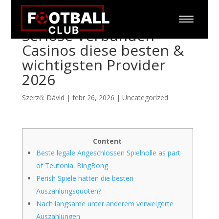
Seriöse Verbunden
Casinos diese besten &
wichtigsten Provider
2026
Szerző:
Dávid
|
febr 26, 2026
|
Uncategorized
Content
Beste legale Angeschlossen Spielhölle as part
of Teutonia: BingBong
Perish Spiele hatten die besten
Auszahlungsquoten?
Nach langsame unter anderem verweigerte
Auszahlungen