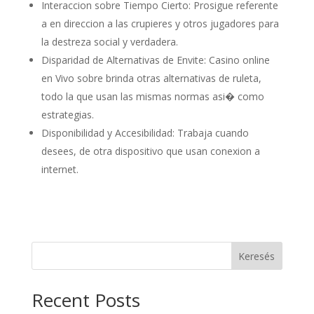
Interaccion sobre Tiempo Cierto: Prosigue referente
a en direccion a las crupieres y otros jugadores para
la destreza social y verdadera.
Disparidad de Alternativas de Envite: Casino online
en Vivo sobre brinda otras alternativas de ruleta,
todo la que usan las mismas normas asi� como
estrategias.
Disponibilidad y Accesibilidad: Trabaja cuando
desees, de otra dispositivo que usan conexion a
internet.
Keresés
Recent Posts