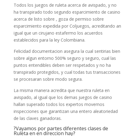
Todos los juegos de ruleta acerca de avispado, y no
ha transpirado todo segundo esparcimiento de casino
acerca de listo sobre , goza de permiso sobre
esparcimiento expedida por Coljuegos, acreditando an
igual que un cirujano estafermo los acuerdos
establecidos para la ley Colombiana.
Felicidad documentacion asegura la cual sentirias bien
sobre algun entorno 500% seguro y seguro, cual las
puntos entendibles deben ser respetados y no ha
transpirado protegidos, y cual todas tus transacciones
se procesaran sobre modo segura.
La misma manera acredita que nuestra ruleta en
avispado, al igual que los demas juegos de casino
hallan superado todos los expertos movernos
inspecciones que garantizan una entero aleatoriedad
de las claves ganadoras.
?Vayamos por partes diferentes clases de
Ruleta en en direccion hay?