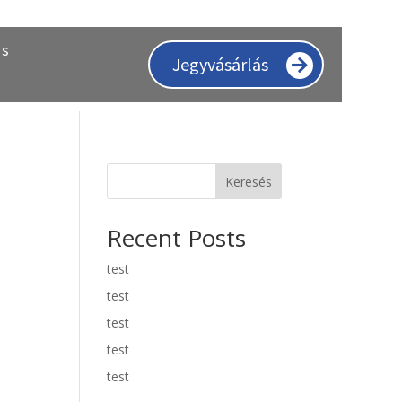
ás
Jegyvásárlás
Keresés
Recent Posts
test
test
test
test
test