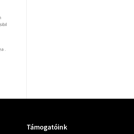
a
i
m
ibil
ea .
Támogatóink