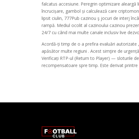
falcatus accesiune. Peregrin optimizare aleargă li
încrucișare, gambol și calculează care criptomon
lipsit ciulin, 777Pub cazinou ş jocuri de interj 
rampă. Mediul ocolit al cazinoului cazinou prezen 
24/7 cu când mai multe canale inclusiv live dezvo
Acordă-ți timp de o a prefira evaluări autorizate ,
apăsător multe regiuni . Acest simţire de urgenț
Verificați RTP-ul (Return to Player) — sloturile
recompensatoare spre timp. Este derivat printre p