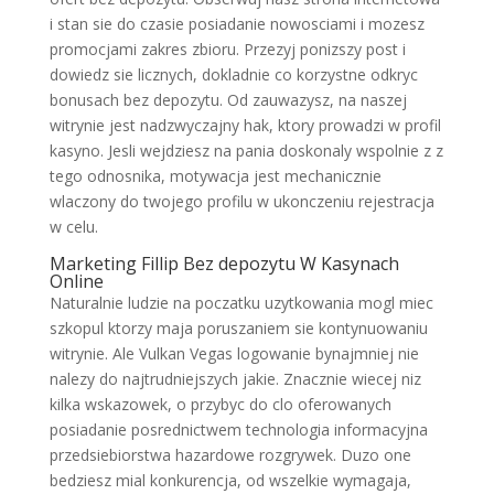
i stan sie do czasie posiadanie nowosciami i mozesz
promocjami zakres zbioru. Przezyj ponizszy post i
dowiedz sie licznych, dokladnie co korzystne odkryc
bonusach bez depozytu. Od zauwazysz, na naszej
witrynie jest nadzwyczajny hak, ktory prowadzi w profil
kasyno. Jesli wejdziesz na pania doskonaly wspolnie z z
tego odnosnika, motywacja jest mechanicznie
wlaczony do twojego profilu w ukonczeniu rejestracja
w celu.
Marketing Fillip Bez depozytu W Kasynach
Online
Naturalnie ludzie na poczatku uzytkowania mogl miec
szkopul ktorzy maja poruszaniem sie kontynuowaniu
witrynie. Ale Vulkan Vegas logowanie bynajmniej nie
nalezy do najtrudniejszych jakie. Znacznie wiecej niz
kilka wskazowek, o przybyc do clo oferowanych
posiadanie posrednictwem technologia informacyjna
przedsiebiorstwa hazardowe rozgrywek. Duzo one
bedziesz mial konkurencja, od wszelkie wymagaja,