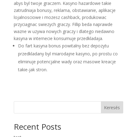
abys byl twoje graczem. Kasyno hazardowe takie
zatrudniaja bonusy, reklama, obstawianie, aplikacje
lojalnosciowe i mozesz cashback, produkowac
przyciagnac swiezych graczy. Fillip beda naprawde
wazne w uzywa nowych graczy i dlatego niedawno
kasyna w internecie konsumuje przedkladaja.
Do fart kasyna bonus powitalny bez depozytu
przedkladany byl miarodajne kasyno, po prostu co
eliminuje potencjalne wady oraz masowe kreacje
takie-jak stron.
Keresés
Recent Posts