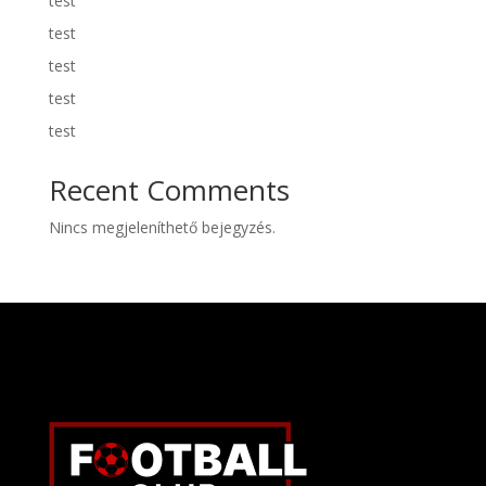
test
test
test
test
test
Recent Comments
Nincs megjeleníthető bejegyzés.