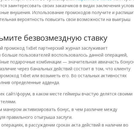
тся заинтересовать своих заказчиков в видах заключения услов
ные внушения. Использование промокодов получите и распиши
ательная вероятность повысить свои возможности на выигрыш
ьмите безвозмездную ставку
й промокод 1хBet партнерский журнал заслуживает
и больше пользователей воспользовалось данной операцией,
бные подарочные комбинации — значительная авиачасть бонус
азличие через банальных действий состоит в том, что клиенту
промокод 1xbet или возыметь его. Во остальных активностях
лнив определенные адденда.
сек сайт/форум, в каком месте геймеры вчастую делятся своими
телями.
м манером активизировать бонус, в чем различие между
ля правильного отыгрыша заслуги.
перациях, в рассуждении сроках акта действий в наличии во