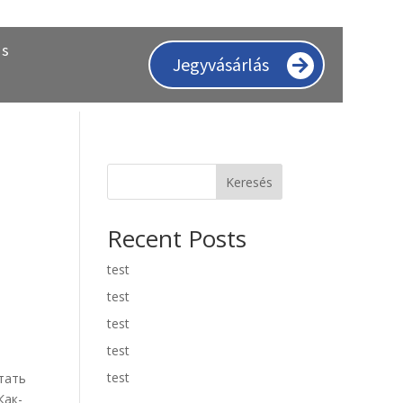
ás
Jegyvásárlás
Keresés
Recent Posts
test
test
test
test
test
тать
Как-