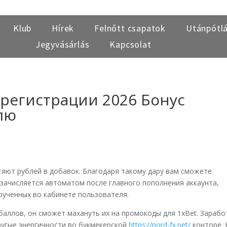
Klub
Hírek
Felnőtt csapatok
Utánpótl
Jegyvásárlás
Kapcsolat
 регистрации 2026 Бонус
лю
тяют рублей в добавок. Благодаря такому дару вам сможете
 зачисляется автоматом после главного пополнения аккаунта,
рученных во кабинете пользователя.
баллов, он сможет махануть их на промокоды для 1xBet.
Зарабо
ругые энергичности во букмекерской
https://nord-fx.net/
конторе. 