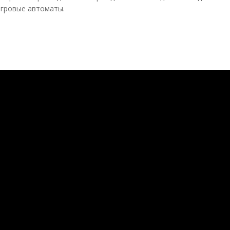
игровые автоматы.