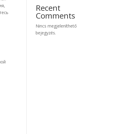
Recent
ия,
тесь
Comments
Nincs megjeleníthető
bejegyzés.
ной