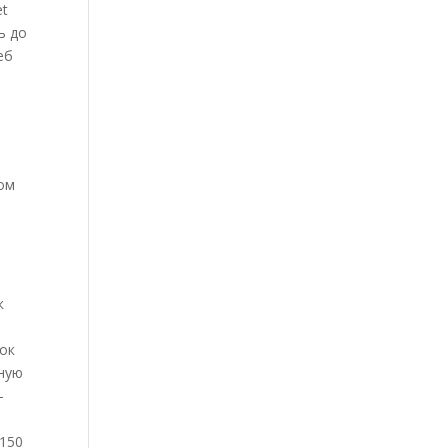
et
ь до
еб
ом
к
рок
тную
-
 150