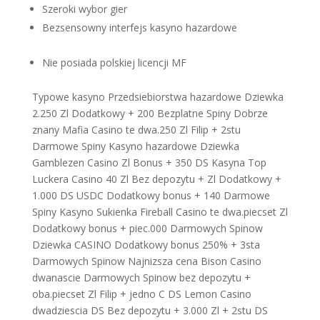
Szeroki wybor gier
Bezsensowny interfejs kasyno hazardowe
Nie posiada polskiej licencji MF
Typowe kasyno Przedsiebiorstwa hazardowe Dziewka
2.250 Zl Dodatkowy + 200 Bezplatne Spiny Dobrze
znany Mafia Casino te dwa.250 Zl Filip + 2stu
Darmowe Spiny Kasyno hazardowe Dziewka
Gamblezen Casino Zl Bonus + 350 DS Kasyna Top
Luckera Casino 40 Zl Bez depozytu + Zl Dodatkowy +
1.000 DS USDC Dodatkowy bonus + 140 Darmowe
Spiny Kasyno Sukienka Fireball Casino te dwa.piecset Zl
Dodatkowy bonus + piec.000 Darmowych Spinow
Dziewka CASINO Dodatkowy bonus 250% + 3sta
Darmowych Spinow Najnizsza cena Bison Casino
dwanascie Darmowych Spinow bez depozytu +
oba.piecset Zl Filip + jedno C DS Lemon Casino
dwadziescia DS Bez depozytu + 3.000 Zl + 2stu DS