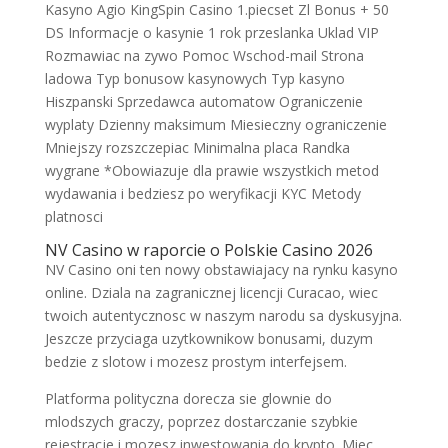
Kasyno Agio KingSpin Casino 1.piecset Zl Bonus + 50
DS Informacje o kasynie 1 rok przeslanka Uklad VIP
Rozmawiac na zywo Pomoc Wschod-mail Strona
ladowa Typ bonusow kasynowych Typ kasyno
Hiszpanski Sprzedawca automatow Ograniczenie
wyplaty Dzienny maksimum Miesieczny ograniczenie
Mniejszy rozszczepiac Minimalna placa Randka
wygrane *Obowiazuje dla prawie wszystkich metod
wydawania i bedziesz po weryfikacji KYC Metody
platnosci
NV Casino w raporcie o Polskie Casino 2026
NV Casino oni ten nowy obstawiajacy na rynku kasyno
online. Dziala na zagranicznej licencji Curacao, wiec
twoich autentycznosc w naszym narodu sa dyskusyjna.
Jeszcze przyciaga uzytkownikow bonusami, duzym
bedzie z slotow i mozesz prostym interfejsem.
Platforma polityczna dorecza sie glownie do
mlodszych graczy, poprzez dostarczanie szybkie
rejestracje i mozesz inwestowania do krypto. Miec