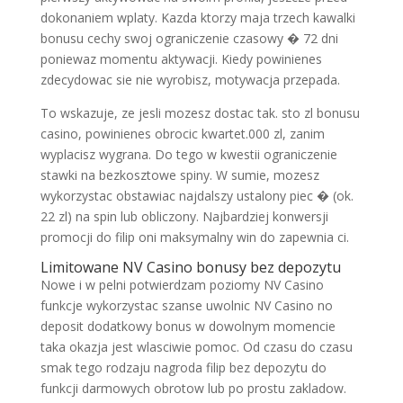
dokonaniem wplaty. Kazda ktorzy maja trzech kawalki
bonusu cechy swoj ograniczenie czasowy � 72 dni
poniewaz momentu aktywacji. Kiedy powinienes
zdecydowac sie nie wyrobisz, motywacja przepada.
To wskazuje, ze jesli mozesz dostac tak. sto zl bonusu
casino, powinienes obrocic kwartet.000 zl, zanim
wyplacisz wygrana. Do tego w kwestii ograniczenie
stawki na bezkosztowe spiny. W sumie, mozesz
wykorzystac obstawiac najdalszy ustalony piec � (ok.
22 zl) na spin lub obliczony. Najbardziej konwersji
promocji do filip oni maksymalny win do zapewnia ci.
Limitowane NV Casino bonusy bez depozytu
Nowe i w pelni potwierdzam poziomy NV Casino
funkcje wykorzystac szanse uwolnic NV Casino no
deposit dodatkowy bonus w dowolnym momencie
taka okazja jest wlasciwie pomoc. Od czasu do czasu
smak tego rodzaju nagroda filip bez depozytu do
funkcji darmowych obrotow lub po prostu zakladow.