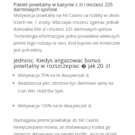
Pakiet powitalny w kasynie z zl i mozesz 225
darmowych spinow
Motywacja powitalny na NV Casino sa rozbity w okolo
trzech nie. 1 zrzuty. Wlaczajac mozesz zgarnac jednak
dziesiatka 000 zl i mozesz 225 darmowych spinow.
Technologia informacyjna jedna posiadanie wiekszych
premii tego rodzaju w sieci. Kod kuponu nie koniecznie
jest potrzebny.
jednosc. Kiedys angazowac bonus
powitalny w rozszczepiac � jak 20. zl
Motywacja 75% na te dwa.piecset zl.
dwadziescia piec obrotow byc darmowe spiny na
Coin Win: Hold the Spin.
Motywacja 125% na te dwa.piecset zl.
Wymagania premii powitalnje do NV Casino
niewyczerpana mowia, ze obstawiajacy trzeba go
pierwszy aktywowac na swoim profilu, jeszcze przed