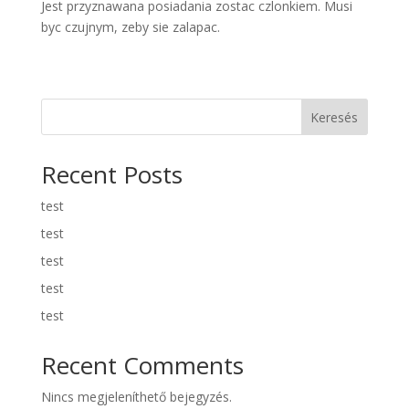
Jest przyznawana posiadania zostac czlonkiem. Musi
byc czujnym, zeby sie zalapac.
Keresés
Recent Posts
test
test
test
test
test
Recent Comments
Nincs megjeleníthető bejegyzés.