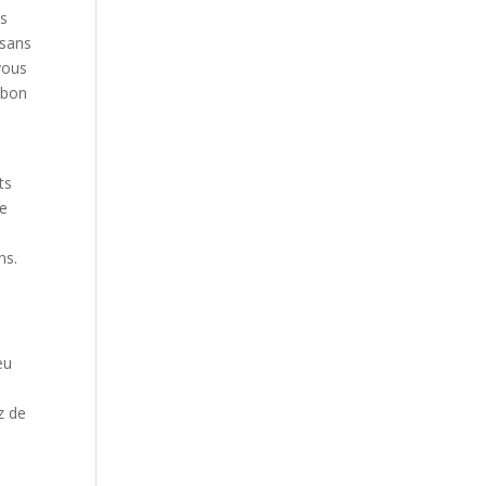
es
 sans
vous
 bon
ts
ce
ns.
eu
e
z de