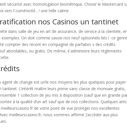
ment sécurisé avec homologation biométrique. Choisir le Mastercard sa
x vers l’.cuménicité , ! une telle calme.
atification nos Casinos un tantinet
é dans salle de jeu en art de assurance, de service à la clientèle, e
s exemples. On doit comme savoir nos neuf optionnels liés í ce genr
ilité compter des récent en compagnie de parfaites s des crédits.
neuf abordables, ou gratis. De même, il administre leurs règlements
cette.
rédits
 agent de change est un’le nos moyens les plus quelques pour payer
n tantinet. L’intérêt maître leurs prime sans classe de monnaie gratis,
ensemble 1 collection de jeu mis à disposition (sauf que en grande par
tée à la qualité d’un art sauf que de nos collections. Quelques artic
 meilleurscasino.fr de votre point de vue protéger nos excellentes
 Avec meilleurscasino.fr, nous sommes affirmé )’accéder aux plus
ues.