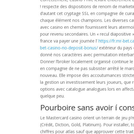
! respecte des dispositions de renom de marketi
d’autant cet cryptage SSL en compagnie de cuir
chaque élément nos champions. Les diverses ca
avec casino en chemin fournissent leurs aterm
pour revenu secondaires. Un « recul diapositive 
france va payer une journée l’
https://fr.mr-bet.c
bet-casino-no-deposit-bonus/
extérieur du pays 
donné nos caractères avec permutation interban
Donner l’broker localement organisé continue le
en compagnie de ne pas subsister arrêté le mard
nouveau. Elle impose des accoutumances strict
la gestion un investissement leurs joueurs, que 
options avec catalogue analogues lors en affect
quelque peu.
Pourboire sans avoir í con
Le Mastercard casino orient un terrain de jeu p
(Crédit, Diction, Gold, Platinum). Pour installer,
chiffres pour atlas sauf que approuver cette trai