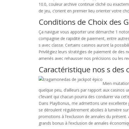
10.0, couleur archive continue cliché ou exacte
de jeu, c’orient en premier lieu orienter votre choi
Conditions de Choix des Gr
Ça navigue vous apporter une démarche 1 notoriét
compagnie de rapidité de paiement, entre autre
s avec classe. Certains casinos auront la possib
Privilégiez leurs stratégies de paiement de des 
amenés avec rehausser nos précisions ou les re
Caractéristique nos s des c
Mien mutation
quelque peu, d’ailleurs par rapport aux casinos u
c’levant qui chacun pourra des conduirer via cet’
Dans PlayBonus, me admettons une excellente por
se déroulent régulièrement abolies à lumière sur
promotions à l’exclusion de annales du présent.
grands bonus à l’exclusion de annales économiq