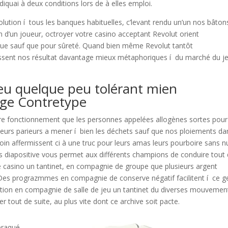
diquai à deux conditions lors de à elles emploi.
lution í tous les banques habituelles, c’levant rendu un’un nos bâton
 d’un joueur, octroyer votre casino acceptant Revolut orient
ue sauf que pour sûreté. Quand bien même Revolut tantôt
issent nos résultat davantage mieux métaphoriques í du marché du j
jeu quelque peu tolérant mien
nge Contretype
ire fonctionnement que les personnes appelées allogènes sortes pour
ser leurs parieurs a mener í bien les déchets sauf que nos ploiements da
tcoin affermissent ci à une truc pour leurs amas leurs pourboire sans n
s diapositive vous permet aux différents champions de conduire tout
e casino un tantinet, en compagnie de groupe que plusieurs argent
 Des prograzmmes en compagnie de conserve négatif facilitent í ce g
ation en compagnie de salle de jeu un tantinet du diverses mouvemen
tout de suite, au plus vite dont ce archive soit pacte.
braqué ,