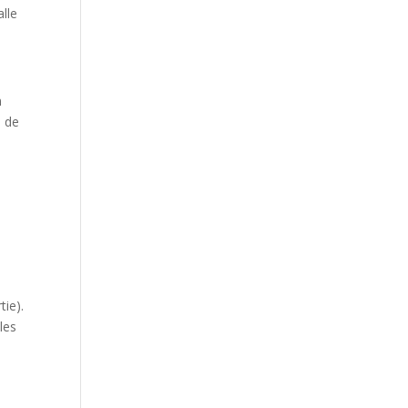
lle
n
e de
tie).
les