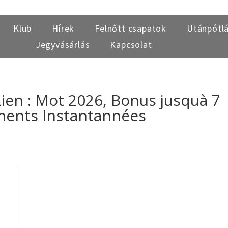
Klub
Hírek
Felnőtt csapatok
Utánpótl
Jegyvásárlás
Kapcsolat
Lien : Mot 2026, Bonus jusquà 7
ments Instantannées