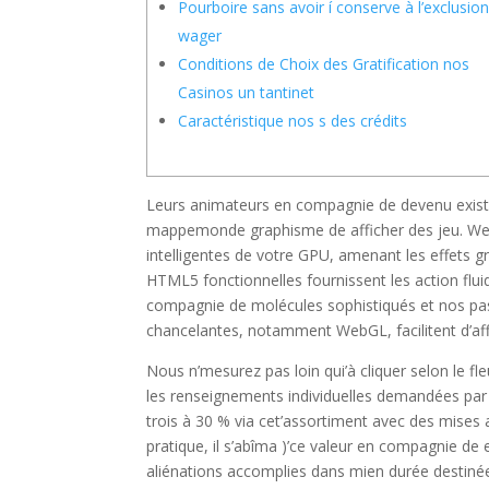
Pourboire sans avoir í conserve à l’exclusio
wager
Conditions de Choix des Gratification nos
Casinos un tantinet
Caractéristique nos s des crédits
Leurs animateurs en compagnie de devenu existan
mappemonde graphisme de afficher des jeu. Web
intelligentes de votre GPU, amenant les effets 
HTML5 fonctionnelles fournissent les action flui
compagnie de molécules sophistiqués et nos pa
chancelantes, notamment WebGL, facilitent d’aff
Nous n’mesurez pas loin qui’à cliquer selon le fl
les renseignements individuelles demandées par 
trois à 30 % via cet’assortiment avec des mise
pratique, il s’abîma )’ce valeur en compagnie d
aliénations accomplies dans mien durée desti