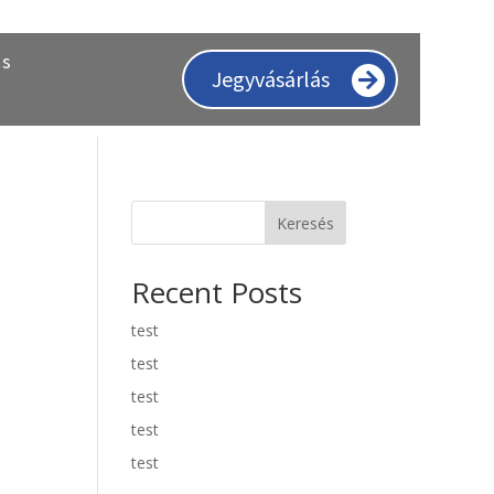
ás
Jegyvásárlás
Keresés
Recent Posts
test
test
test
test
test