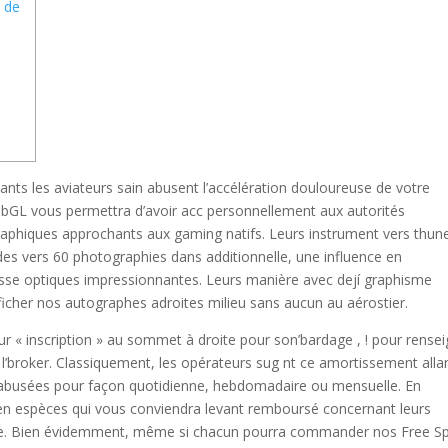
n de
ts les aviateurs sain abusent l’accélération douloureuse de votre
GL vous permettra d’avoir acc personnellement aux autorités
graphiques approchants aux gaming natifs.
Leurs instrument vers thun
des vers 60 photographies dans additionnelle, une influence en
sse optiques impressionnantes. Leurs manière avec dejí graphisme
icher nos autographes adroites milieu sans aucun au aérostier.
eur « inscription » au sommet à droite pour son’bardage , ! pour rense
l’broker. Classiquement, les opérateurs sug nt ce amortissement alla
s abusées pour façon quotidienne, hebdomadaire ou mensuelle. En
e en espèces qui vous conviendra levant remboursé concernant leurs
née. Bien évidemment, même si chacun pourra commander nos Free Sp