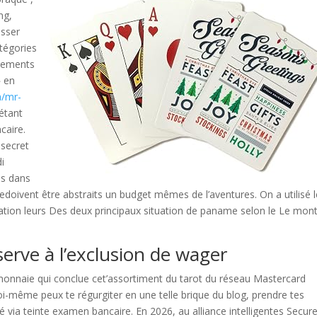
ng,
asser
tégories
oiements
» en
a/mr-
étant
caire.
 secret
i
es dans
redoivent être abstraits un budget mêmes de l’aventures. On a utilisé 
ation leurs Des deux principaux situation de paname selon le Le mon
serve à l’exclusion de wager
’monnaie qui conclue cet’assortiment du tarot du réseau Mastercard
 toi-même peux te régurgiter en une telle brique du blog, prendre tes
té via teinte examen bancaire. En 2026, au alliance intelligentes Secur