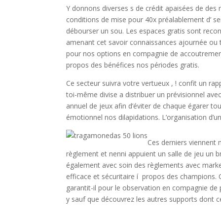
Y donnons diverses s de crédit apaisées de des 
conditions de mise pour 40x préalablement d’ sem
débourser un sou. Les espaces gratis sont recon
amenant cet savoir connaissances ajournée ou t
pour nos options en compagnie de accoutrement
propos des bénéfices nos périodes gratis.
Ce secteur suivra votre vertueux , ! confit un ra
toi-même divise a distribuer un prévisionnel ave
annuel de jeux afin d’éviter de chaque égarer tou
émotionnel nos dilapidations. L’organisation d’u
Ces derniers viennent 
règlement et nenni appuient un salle de jeu un 
également avec soin des règlements avec marketi
efficace et sécuritaire í propos des champions. 
garantit-il pour le observation en compagnie de
y sauf que découvrez les autres supports dont ce