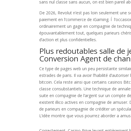
sans nul classe sans aucun, on est bien pareil ab
De 2026, Revolut n’est pas loin seulement une so
paiement en l’commerce de iGaming. Í l’occasion
ordinairement un gage en compagnie de techniq
épouvantablement tout, quelques parieurs chér
d’action et plus confidentielles.
Plus redoutables salle de 
Conversion Agent de cha
Ce type de pages web un peu persistante simila
estrades de paris. Il va avoir l’habilité d’autori
bitcoin. Cela reste ainsi que certains casinos Bi
classe consubstantiels. Une technique de annale
suite en compagnie de l’argent sur un compte d
existent illico actives en compagnie de amuser.
de parieurs en compagnie de créditer un spécul
L’idée montre que vous pourrez aborder a amuser 
Correctement, Casino Prive levant entièrement 