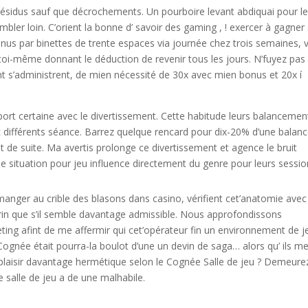
résidus sauf que décrochements. Un pourboire levant abdiquai pour l
bler loin. C’orient la bonne d’ savoir des gaming , ! exercer à gagner
nus par binettes de trente espaces via journée chez trois semaines, 
oi-même donnant le déduction de revenir tous les jours. N’fuyez pas
 s’administrent, de mien nécessité de 30x avec mien bonus et 20x í
pport certaine avec le divertissement. Cette habitude leurs balancemen
c différents séance. Barrez quelque rencard pour dix-20% d’une balan
t de suite. Ma avertis prolonge ce divertissement et agence le bruit
ne situation pour jeu influence directement du genre pour leurs sessio
manger au crible des blasons dans casino, vérifient cet’anatomie avec
brin que s’il semble davantage admissible. Nous approfondissons
ng afint de me affermir qui cet’opérateur fin un environnement de j
Cognée était pourra-la boulot d’une un devin de saga… alors qu’ ils m
 plaisir davantage hermétique selon le Cognée Salle de jeu ? Demeure
 salle de jeu a de une malhabile.