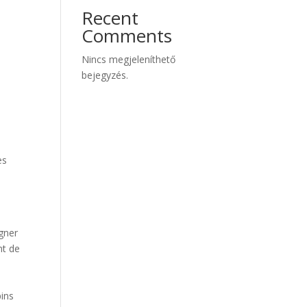
Recent
Comments
Nincs megjeleníthető
bejegyzés.
es
igner
nt de
ins