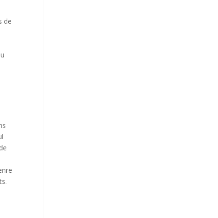
s de
eu
ns
ul
 de
enre
ts.