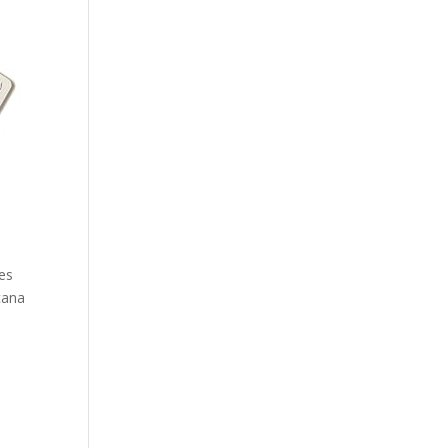
les
tana
e