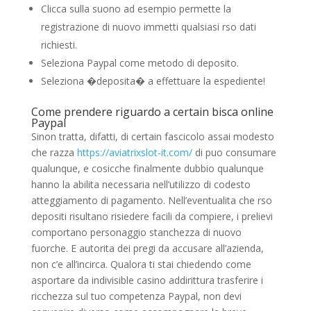
Clicca sulla suono ad esempio permette la
registrazione di nuovo immetti qualsiasi rso dati
richiesti.
Seleziona Paypal come metodo di deposito.
Seleziona �deposita� a effettuare la espediente!
Come prendere riguardo a certain bisca online
Paypal
Sinon tratta, difatti, di certain fascicolo assai modesto
che razza
https://aviatrixslot-it.com/
di puo consumare
qualunque, e cosicche finalmente dubbio qualunque
hanno la abilita necessaria nell’utilizzo di codesto
atteggiamento di pagamento. Nell’eventualita che rso
depositi risultano risiedere facili da compiere, i prelievi
comportano personaggio stanchezza di nuovo
fuorche. E autorita dei pregi da accusare all’azienda,
non c’e all’incirca. Qualora ti stai chiedendo come
asportare da indivisible casino addirittura trasferire i
ricchezza sul tuo competenza Paypal, non devi