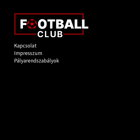
Kapcsolat
Impresszum
Pályarendszabályok