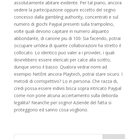
assolutamente abitare evidente. Per tal piano, ancora
vedere la partecipazione oppure eccetto del segno
concesso dalla gambling authority, concentrati e sul
numero di giochi Paypal presenti sulla trampolino,
volte quali devono capitare in numero alquanto
abbondante, di canone piu di 100. Sia facendo, potrai
occupare un’idea di quante collaborazioni ha stretto il
collocato. Lo identico puo valer a i provider, i quali
dovrebbero essere elencati per calce alla scritto,
dunque verso il basso. Qualora vedrai nomi ad
esempio NetEnt ancora Playtech, potrai stare sicuro. I
metodi di corrispettivo? Lo in persona. Che razza di,
credi possa essere indivis bisca sopra intricato Paypal
come non pone alcuna accertamento sulla deborda
legalita? Neanche per sogno! Aziende del fatta si
proteggono ed sanno cosa vogliono.