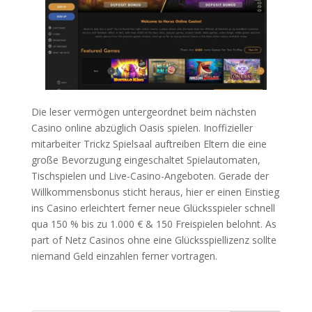
Die leser vermögen untergeordnet beim nächsten
Casino online abzüglich Oasis spielen. Inoffizieller
mitarbeiter Trickz Spielsaal auftreiben Eltern die eine
große Bevorzugung eingeschaltet Spielautomaten,
Tischspielen und Live-Casino-Angeboten. Gerade der
Willkommensbonus sticht heraus, hier er einen Einstieg
ins Casino erleichtert ferner neue Glücksspieler schnell
qua 150 % bis zu 1.000 € & 150 Freispielen belohnt. As
part of Netz Casinos ohne eine Glücksspiellizenz sollte
niemand Geld einzahlen ferner vortragen.