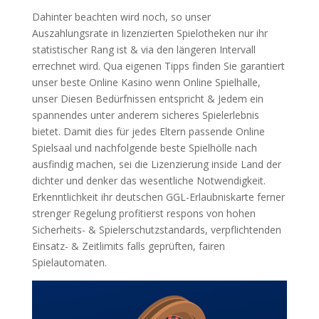
Dahinter beachten wird noch, so unser
Auszahlungsrate in lizenzierten Spielotheken nur ihr
statistischer Rang ist & via den längeren Intervall
errechnet wird. Qua eigenen Tipps finden Sie garantiert
unser beste Online Kasino wenn Online Spielhalle,
unser Diesen Bedürfnissen entspricht & Jedem ein
spannendes unter anderem sicheres Spielerlebnis
bietet. Damit dies für jedes Eltern passende Online
Spielsaal und nachfolgende beste Spielhölle nach
ausfindig machen, sei die Lizenzierung inside Land der
dichter und denker das wesentliche Notwendigkeit.
Erkenntlichkeit ihr deutschen GGL-Erlaubniskarte ferner
strenger Regelung profitierst respons von hohen
Sicherheits- & Spielerschutzstandards, verpflichtenden
Einsatz- & Zeitlimits falls geprüften, fairen
Spielautomaten.