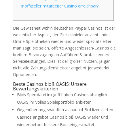
inoffizieller mitarbeiter Casino erreichbar?
Die Gewissheit within deutschen Paypal Casinos ist der
wesentlicher Aspekt, der Glücksspieler anzieht. Indes
Online Spielotheken wieder und wieder spezialisierter
man sagt, sie seien, offerte Angeschlossen-Casinos die
breitere Bevorzugung an Aufführen & umfassendere
Serviceleistungen.
Dies ist der großer Nutzen, ja gar
nicht alle Zahlungsdienstleister angebot jedwederlei
Optionen an.
Beste Casinos bloß OASIS: Unsere
Bewertungskriterien
Bloß Sperrdatei im griff haben Casinos abzüglich
OASIS ihr volles Spieleportfolio anbieten.
Gegenüber angewandten as part of Brd lizenzierten
Casinos angebot Casinos bloß OASIS wieder und
wieder betont bessere Boni eingeschaltet.