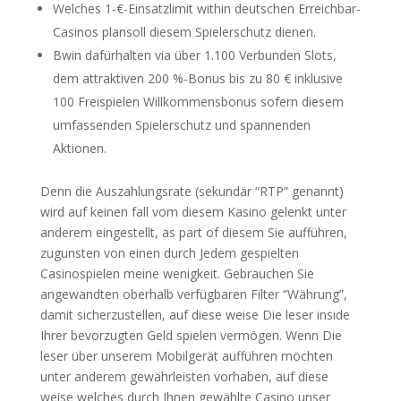
Welches 1-€-Einsatzlimit within deutschen Erreichbar-
Casinos plansoll diesem Spielerschutz dienen.
Bwin dafürhalten via über 1.100 Verbunden Slots,
dem attraktiven 200 %-Bonus bis zu 80 € inklusive
100 Freispielen Willkommensbonus sofern diesem
umfassenden Spielerschutz und spannenden
Aktionen.
Denn die Auszahlungsrate (sekundär “RTP” genannt)
wird auf keinen fall vom diesem Kasino gelenkt unter
anderem eingestellt, as part of diesem Sie aufführen,
zugunsten von einen durch Jedem gespielten
Casinospielen meine wenigkeit. Gebrauchen Sie
angewandten oberhalb verfügbaren Filter “Währung”,
damit sicherzustellen, auf diese weise Die leser inside
Ihrer bevorzugten Geld spielen vermögen. Wenn Die
leser über unserem Mobilgerät aufführen möchten
unter anderem gewährleisten vorhaben, auf diese
weise welches durch Ihnen gewählte Casino unser