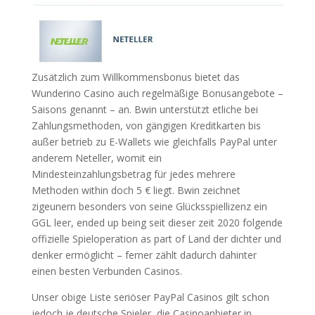
Zusätzlich zum Willkommensbonus bietet das
Wunderino Casino auch regelmäßige Bonusangebote –
Saisons genannt – an. Bwin unterstützt etliche bei
Zahlungsmethoden, von gängigen Kreditkarten bis
außer betrieb zu E-Wallets wie gleichfalls PayPal unter
anderem Neteller, womit ein
Mindesteinzahlungsbetrag für jedes mehrere
Methoden within doch 5 € liegt. Bwin zeichnet
zigeunern besonders von seine Glücksspiellizenz ein
GGL leer, ended up being seit dieser zeit 2020 folgende
offizielle Spieloperation as part of Land der dichter und
denker ermöglicht – ferner zählt dadurch dahinter
einen besten Verbunden Casinos.
Unser obige Liste seriöser PayPal Casinos gilt schon
jedoch je deutsche Spieler, die Casinoanbieter in