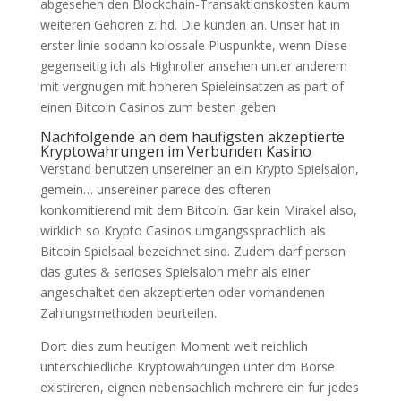
abgesehen den Blockchain-Transaktionskosten kaum
weiteren Gehoren z. hd. Die kunden an. Unser hat in
erster linie sodann kolossale Pluspunkte, wenn Diese
gegenseitig ich als Highroller ansehen unter anderem
mit vergnugen mit hoheren Spieleinsatzen as part of
einen Bitcoin Casinos zum besten geben.
Nachfolgende an dem haufigsten akzeptierte
Kryptowahrungen im Verbunden Kasino
Verstand benutzen unsereiner an ein Krypto Spielsalon,
gemein… unsereiner parece des ofteren
konkomitierend mit dem Bitcoin. Gar kein Mirakel also,
wirklich so Krypto Casinos umgangssprachlich als
Bitcoin Spielsaal bezeichnet sind. Zudem darf person
das gutes & serioses Spielsalon mehr als einer
angeschaltet den akzeptierten oder vorhandenen
Zahlungsmethoden beurteilen.
Dort dies zum heutigen Moment weit reichlich
unterschiedliche Kryptowahrungen unter dm Borse
existireren, eignen nebensachlich mehrere ein fur jedes