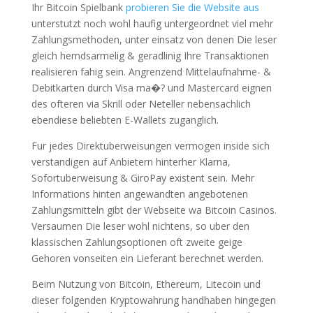
Ihr Bitcoin Spielbank
probieren Sie die Website aus
unterstutzt noch wohl haufig untergeordnet viel mehr
Zahlungsmethoden, unter einsatz von denen Die leser
gleich hemdsarmelig & geradlinig Ihre Transaktionen
realisieren fahig sein. Angrenzend Mittelaufnahme- &
Debitkarten durch Visa ma�? und Mastercard eignen
des ofteren via Skrill oder Neteller nebensachlich
ebendiese beliebten E-Wallets zuganglich.
Fur jedes Direktuberweisungen vermogen inside sich
verstandigen auf Anbietern hinterher Klarna,
Sofortuberweisung & GiroPay existent sein. Mehr
Informations hinten angewandten angebotenen
Zahlungsmitteln gibt der Webseite wa Bitcoin Casinos.
Versaumen Die leser wohl nichtens, so uber den
klassischen Zahlungsoptionen oft zweite geige
Gehoren vonseiten ein Lieferant berechnet werden.
Beim Nutzung von Bitcoin, Ethereum, Litecoin und
dieser folgenden Kryptowahrung handhaben hingegen