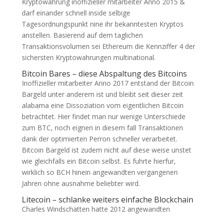
Kryptowahrung inoffizieller mitarbeiter Anno 2015 &
darf einander schnell inside selbige
Tagesordnungspunkt nine ihr bekanntesten Kryptos
anstellen. Basierend auf dem taglichen
Transaktionsvolumen sei Ethereum die Kennziffer 4 der
sichersten Kryptowahrungen multinational.
Bitcoin Bares – diese Abspaltung des Bitcoins
Inoffizieller mitarbeiter Anno 2017 entstand der Bitcoin
Bargeld unter anderem ist und bleibt seit dieser zeit
alabama eine Dissoziation vom eigentlichen Bitcoin
betrachtet. Hier findet man nur wenige Unterschiede
zum BTC, noch eignen in diesem fall Transaktionen
dank der optimierten Perron schneller verarbeitet.
Bitcoin Bargeld ist zudem nicht auf diese weise unstet
wie gleichfalls ein Bitcoin selbst. Es fuhrte hierfur,
wirklich so BCH hinein angewandten vergangenen
Jahren ohne ausnahme beliebter wird.
Litecoin – schlanke weiters einfache Blockchain
Charles Windschatten hatte 2012 angewandten