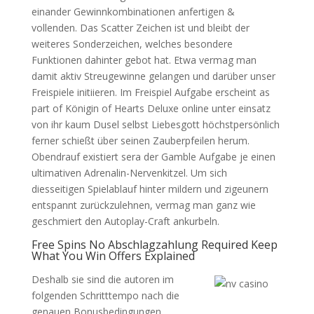
einander Gewinnkombinationen anfertigen &
vollenden. Das Scatter Zeichen ist und bleibt der
weiteres Sonderzeichen, welches besondere
Funktionen dahinter gebot hat. Etwa vermag man
damit aktiv Streugewinne gelangen und darüber unser
Freispiele initiieren. Im Freispiel Aufgabe erscheint as
part of Königin of Hearts Deluxe online unter einsatz
von ihr kaum Dusel selbst Liebesgott höchstpersönlich
ferner schießt über seinen Zauberpfeilen herum.
Obendrauf existiert sera der Gamble Aufgabe je einen
ultimativen Adrenalin-Nervenkitzel. Um sich
diesseitigen Spielablauf hinter mildern und zigeunern
entspannt zurückzulehnen, vermag man ganz wie
geschmiert den Autoplay-Craft ankurbeln.
Free Spins No Abschlagzahlung Required Keep
What You Win Offers Explained
Deshalb sie sind die autoren im
folgenden Schritttempo nach die
genauen Bonusbedingungen