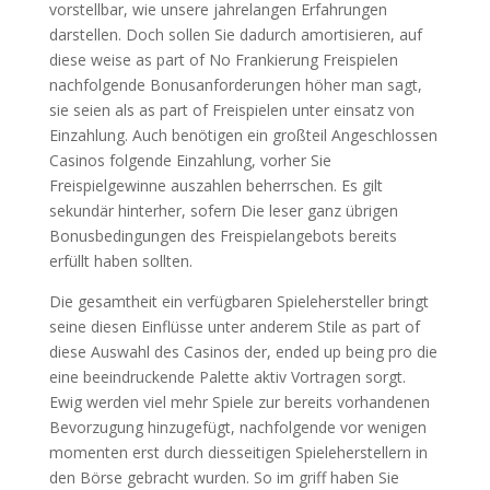
vorstellbar, wie unsere jahrelangen Erfahrungen
darstellen. Doch sollen Sie dadurch amortisieren, auf
diese weise as part of No Frankierung Freispielen
nachfolgende Bonusanforderungen höher man sagt,
sie seien als as part of Freispielen unter einsatz von
Einzahlung. Auch benötigen ein großteil Angeschlossen
Casinos folgende Einzahlung, vorher Sie
Freispielgewinne auszahlen beherrschen. Es gilt
sekundär hinterher, sofern Die leser ganz übrigen
Bonusbedingungen des Freispielangebots bereits
erfüllt haben sollten.
Die gesamtheit ein verfügbaren Spielehersteller bringt
seine diesen Einflüsse unter anderem Stile as part of
diese Auswahl des Casinos der, ended up being pro die
eine beeindruckende Palette aktiv Vortragen sorgt.
Ewig werden viel mehr Spiele zur bereits vorhandenen
Bevorzugung hinzugefügt, nachfolgende vor wenigen
momenten erst durch diesseitigen Spieleherstellern in
den Börse gebracht wurden. So im griff haben Sie