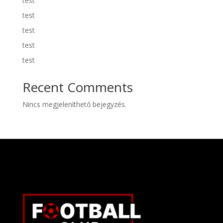
test
test
test
test
test
Recent Comments
Nincs megjeleníthető bejegyzés.