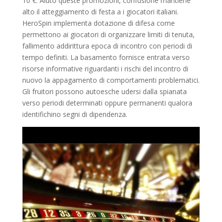
10 €. Aiuto queste promozioni, confusione mantiene
alto il atteggiamento di festa a i giocatori italiani.
HeroSpin implementa dotazione di difesa come
permettono ai giocatori di organizzare limiti di tenuta,
fallimento addirittura epoca di incontro con periodi di
tempo definiti. La basamento fornisce entrata verso
risorse informative riguardanti i rischi del incontro di
nuovo la appagamento di comportamenti problematici.
Gli fruitori possono autoesche udersi dalla spianata
verso periodi determinati oppure permanenti qualora
identifichino segni di dipendenza.