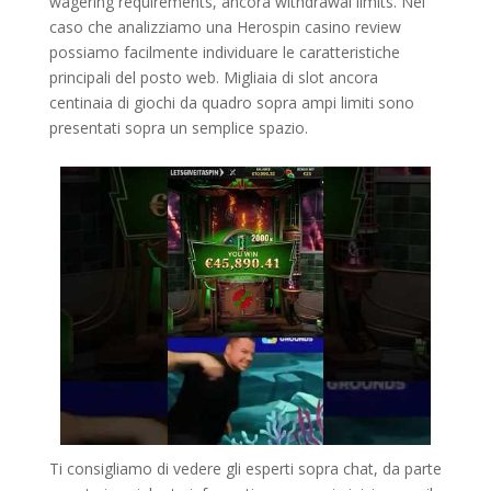
wagering requirements, ancora withdrawal limits. Nel
caso che analizziamo una Herospin casino review
possiamo facilmente individuare le caratteristiche
principali del posto web. Migliaia di slot ancora
centinaia di giochi da quadro sopra ampi limiti sono
presentati sopra un semplice spazio.
Ti consigliamo di vedere gli esperti sopra chat, da parte