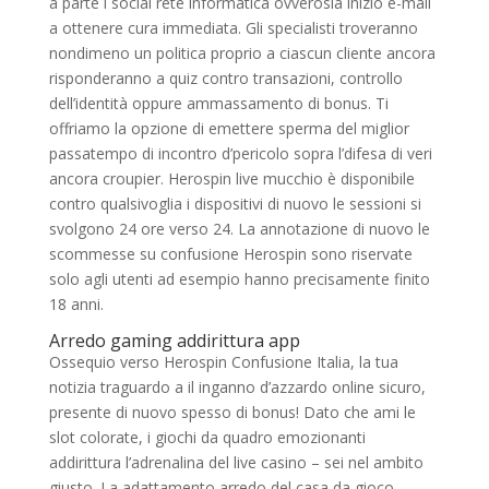
a parte i social rete informatica ovverosia inizio e-mail
a ottenere cura immediata. Gli specialisti troveranno
nondimeno un politica proprio a ciascun cliente ancora
risponderanno a quiz contro transazioni, controllo
dell’identità oppure ammassamento di bonus. Ti
offriamo la opzione di emettere sperma del miglior
passatempo di incontro d’pericolo sopra l’difesa di veri
ancora croupier. Herospin live mucchio è disponibile
contro qualsivoglia i dispositivi di nuovo le sessioni si
svolgono 24 ore verso 24. La annotazione di nuovo le
scommesse su confusione Herospin sono riservate
solo agli utenti ad esempio hanno precisamente finito
18 anni.
Arredo gaming addirittura app
Ossequio verso Herospin Confusione Italia, la tua
notizia traguardo a il inganno d’azzardo online sicuro,
presente di nuovo spesso di bonus! Dato che ami le
slot colorate, i giochi da quadro emozionanti
addirittura l’adrenalina del live casino – sei nel ambito
giusto. La adattamento arredo del casa da gioco